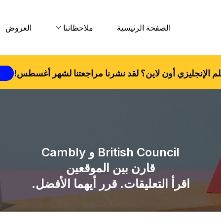
الصفحة الرئيسية
ملاحظاتنا
العروض
م الإنجليزي أون لاين؟ لقد نشرنا مراجعتنا لشهر
أغسطس
!
British Council
و
Cambly
قارن بين الموقعين
اقرأ التعليقات. قرر أيهما الأفضل.