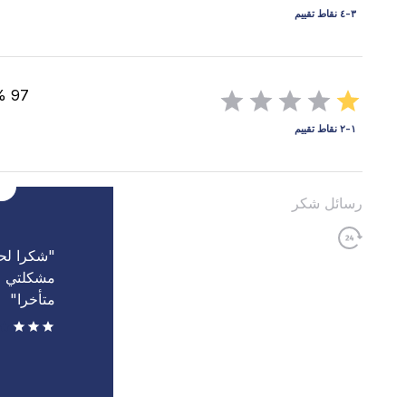
٣-٤ نقاط تقييم
97 %(24)
١-٢ نقاط تقييم
رسائل شكر
"شكرا لح
مشكلتي و
متأخرا"