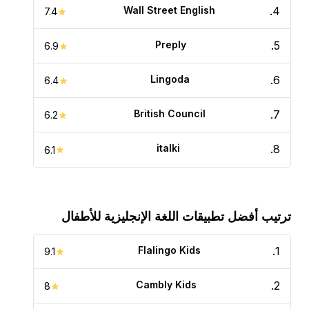
Wall Street English
.
4
7.4
Preply
.
5
6.9
Lingoda
.
6
6.4
British Council
.
7
6.2
italki
.
8
6.1
ترتيب أفضل تطبيقات اللغة الإنجليزية للأطفال
Flalingo Kids
.
1
9.1
Cambly Kids
.
2
8