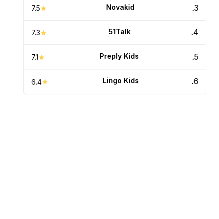
Novakid
.
3
7.5
51Talk
.
4
7.3
Preply Kids
.
5
7.1
Lingo Kids
.
6
6.4