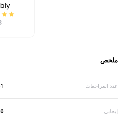
bly
8
ملخص
عدد المراجعات
41
إيجابي
36