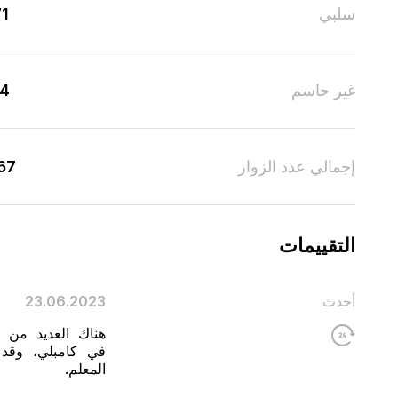
سلبي
71
غير حاسم
34
إجمالي عدد الزوار
67
التقييمات
أحدث
23.06.2023
هناك العديد من ا
في كامبلي، وقد
المعلم.