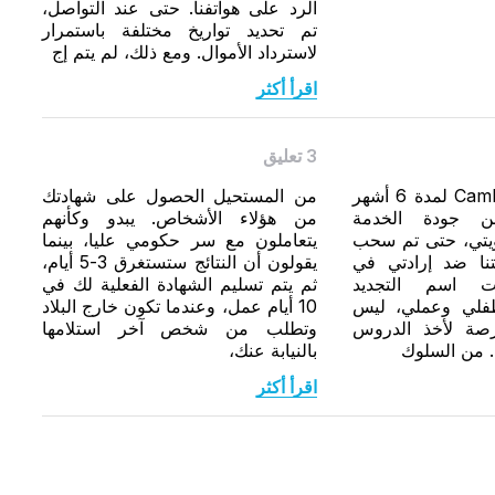
الرد على هواتفنا. حتى عند التواصل،
تم تحديد تواريخ مختلفة باستمرار
لاسترداد الأموال. ومع ذلك، لم يتم إج
اقرأ أكثر
3 تعليق
لقد استخدمت Cambly لمدة 6 أشهر
من المستحيل الحصول على شهادتك
ن جودة الخدمة
من هؤلاء الأشخاص. يبدو وكأنهم
ويتي، حتى تم سحب
يتعاملون مع سر حكومي عليا، بينما
تنا ضد إرادتي في
يقولون أن النتائج ستستغرق 3-5 أيام،
09.0 تحت اسم التجديد
ثم يتم تسليم الشهادة الفعلية لك في
طفلي وعملي، ليس
10 أيام عمل، وعندما تكون خارج البلاد
رصة لأخذ الدروس
وتطلب من شخص آخر استلامها
. من السلوك
بالنيابة عنك،
اقرأ أكثر