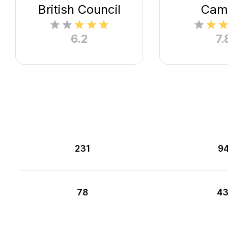
British Council
Cam
6.2
7.
231
9
78
4