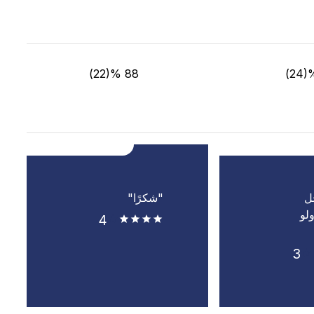
88 %(22)
ل
"شكرًا"
لو
4
3