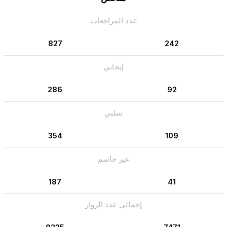
عدد المراجعات
827
242
إيجابي
286
92
سلبي
354
109
غير حاسم
187
41
إجمالي عدد الزوار