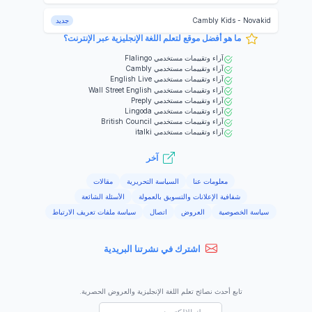
Novakid
-
Cambly Kids
جديد
ما هو أفضل موقع لتعلم اللغة الإنجليزية عبر الإنترنت؟
آراء وتقييمات مستخدمي
Flalingo
آراء وتقييمات مستخدمي
Cambly
آراء وتقييمات مستخدمي
English Live
آراء وتقييمات مستخدمي
Wall Street English
آراء وتقييمات مستخدمي
Preply
آراء وتقييمات مستخدمي
Lingoda
آراء وتقييمات مستخدمي
British Council
آراء وتقييمات مستخدمي
italki
آخر
معلومات عنا
السياسة التحريرية
مقالات
شفافية الإعلانات والتسويق بالعمولة
الأسئلة الشائعة
سياسة الخصوصية
العروض
اتصال
سياسة ملفات تعريف الارتباط
اشترك في نشرتنا البريدية
تابع أحدث نصائح تعلم اللغة الإنجليزية والعروض الحصرية.