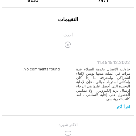
8235
7471
التقييمات
أحدث
11.45
15.12.2022
حاولت الاتصال بخدمة العملاء عدة
No comments found.
مرات في عملية مدتها يومين لإلغاء
اشتراكي ولمعرفة ما إذا كان
بإمكاني استرداد أموالي ، فإن الإجابة
الوحيدة التي أحصل عليها هي الرجاء
إرسال بريد إلكتروني ، ولا يمكنني
الحصول على إجابة لأسئلتي ، لقد
كانت تجربة سي
اقرأ أكثر
الاكثر شهرة