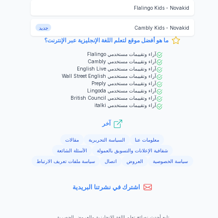
Flalingo Kids
-
Novakid
Novakid
-
Cambly Kids
جديد
ما هو أفضل موقع لتعلم اللغة الإنجليزية عبر الإنترنت؟
آراء وتقييمات مستخدمي
Flalingo
آراء وتقييمات مستخدمي
Cambly
آراء وتقييمات مستخدمي
English Live
آراء وتقييمات مستخدمي
Wall Street English
آراء وتقييمات مستخدمي
Preply
آراء وتقييمات مستخدمي
Lingoda
آراء وتقييمات مستخدمي
British Council
آراء وتقييمات مستخدمي
italki
آخر
معلومات عنا
السياسة التحريرية
مقالات
شفافية الإعلانات والتسويق بالعمولة
الأسئلة الشائعة
سياسة الخصوصية
العروض
اتصال
سياسة ملفات تعريف الارتباط
اشترك في نشرتنا البريدية
تابع أحدث نصائح تعلم اللغة الإنجليزية والعروض الحصرية.