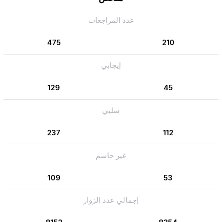
عدد المراجعات
475
210
إيجابي
129
45
سلبي
237
112
غير حاسم
109
53
إجمالي عدد الزوار