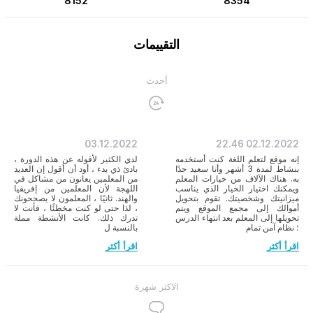
8152
8354
التقييمات
أحدث
03.12.2022
22.46
02.12.2022
إنه موقع لتعلم اللغة كنت أستخدمه
لدي الكثير لأقوله عن هذه الدورة ،
بنشاط لمدة 3 أشهر وأنا سعيد جدًا
بادئ ذي بدء ، أود أن أقول إن العديد
به. هناك الآلاف من خيارات المعلم
من المعلمين يعانون من مشاكل في
ويمكنك اختيار الخيار الذي يناسب
اللهجة لأن المعلمين من إفريقيا
ميزانيتك وشخصيتك. تقوم بتحويل
والهند. ثانيًا ، المعلمون لا يصححونك
أموالك إلى مجمع الموقع ويتم
، لذا حتى لو كنت مخطئًا ، فأنت لا
تحويلها إلى المعلم بعد انتهاء الدرس
تدرك ذلك. كانت الأنشطة مملة
؛ نظام آمن تمام
بالنسبة ل
اقرأ أكثر
اقرأ أكثر
الاكثر شهرة