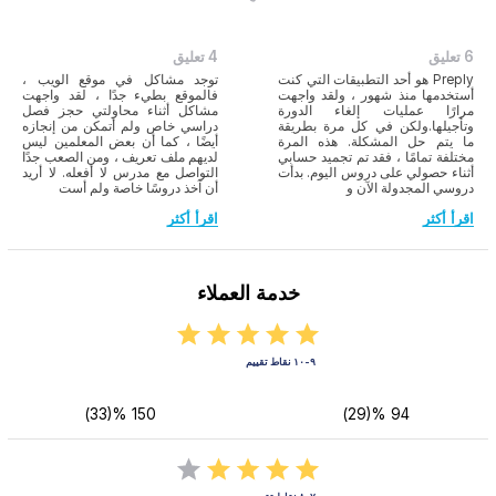
6 تعليق
4 تعليق
Preply هو أحد التطبيقات التي كنت
توجد مشاكل في موقع الويب ،
أستخدمها منذ شهور ، ولقد واجهت
فالموقع بطيء جدًا ، لقد واجهت
مرارًا عمليات إلغاء الدورة
مشاكل أثناء محاولتي حجز فصل
وتأجيلها.ولكن في كل مرة بطريقة
دراسي خاص ولم أتمكن من إنجازه
ما يتم حل المشكلة. هذه المرة
أيضًا ، كما أن بعض المعلمين ليس
مختلفة تمامًا ، فقد تم تجميد حسابي
لديهم ملف تعريف ، ومن الصعب جدًا
أثناء حصولي على دروس اليوم. بدأت
التواصل مع مدرس لا أفعله. لا أريد
دروسي المجدولة الآن و
أن آخذ دروسًا خاصة ولم أست
اقرأ أكثر
اقرأ أكثر
خدمة العملاء
٩-١٠ نقاط تقييم
150 %(33)
94 %(29)