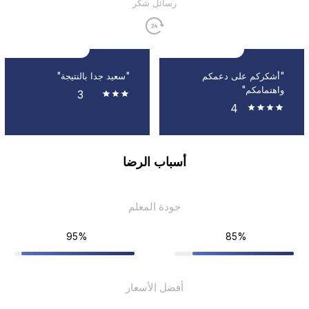
رسائل شكر
"أشكركم على دعمكم
"سعيد جدا بالنتيجة"
واهتمامكم"
3
4
أسباب الرضا
جودة المعلم
95%
85%
أفضل الأسعار