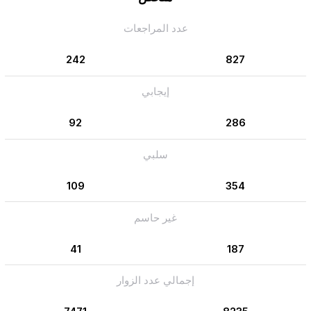
عدد المراجعات
242
827
إيجابي
92
286
سلبي
109
354
غير حاسم
41
187
إجمالي عدد الزوار