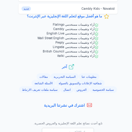
Novakid
-
Cambly Kids
جديد
ما هو أفضل موقع لتعلم اللغة الإنجليزية عبر الإنترنت؟
آراء وتقييمات مستخدمي
Flalingo
آراء وتقييمات مستخدمي
Cambly
آراء وتقييمات مستخدمي
English Live
آراء وتقييمات مستخدمي
Wall Street English
آراء وتقييمات مستخدمي
Preply
آراء وتقييمات مستخدمي
Lingoda
آراء وتقييمات مستخدمي
British Council
آراء وتقييمات مستخدمي
italki
آخر
معلومات عنا
السياسة التحريرية
مقالات
شفافية الإعلانات والتسويق بالعمولة
الأسئلة الشائعة
سياسة الخصوصية
العروض
اتصال
سياسة ملفات تعريف الارتباط
اشترك في نشرتنا البريدية
تابع أحدث نصائح تعلم اللغة الإنجليزية والعروض الحصرية.