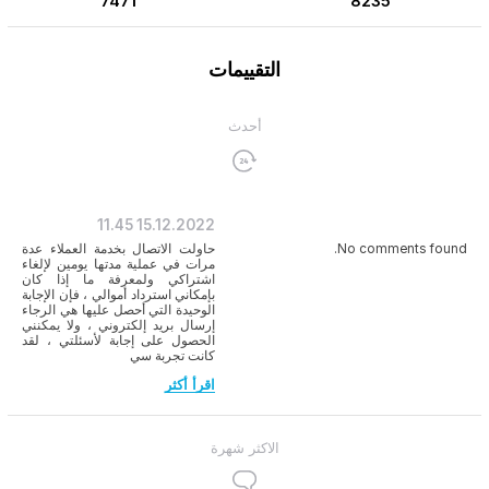
7471
8235
التقييمات
أحدث
11.45
15.12.2022
No comments found.
حاولت الاتصال بخدمة العملاء عدة
مرات في عملية مدتها يومين لإلغاء
اشتراكي ولمعرفة ما إذا كان
بإمكاني استرداد أموالي ، فإن الإجابة
الوحيدة التي أحصل عليها هي الرجاء
إرسال بريد إلكتروني ، ولا يمكنني
الحصول على إجابة لأسئلتي ، لقد
كانت تجربة سي
اقرأ أكثر
الاكثر شهرة