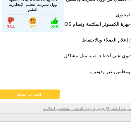
وول ستريت لتعليم الإنجليزية
التقيم
المحتوى.
اذهب إلى الموقع
نظام Livexp متوافق مع أجهزة الكمبيوتر المكتبية ونظام iOS
354
187
286
 إعلام العملاء وبالاحتفاظ
حتوي على أخطاء تقنية مثل مشاكل
ومعلمين غير ودودين.
اذهب إلى الموقع
رؤية الملف الشخصي للعلامة