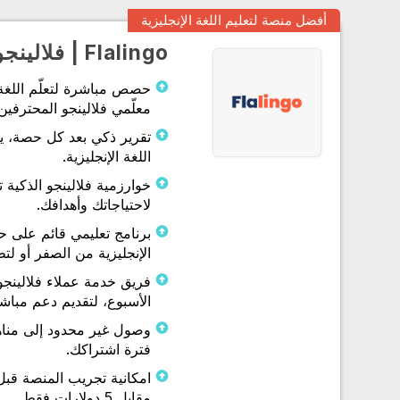
أفضل منصة لتعليم اللغة الإنجليزية
Flalingo | فلالينجو
حصص مباشرة لتعلّم اللغة ا
معلّمي فلالينجو المحترفين
تقرير ذكي بعد كل حصة، يت
اللغة الإنجليزية.
خوارزمية فلالينجو الذكية 
لاحتياجاتك وأهدافك.
برنامج تعليمي قائم على 
الإنجليزية من الصفر أو لتط
فريق خدمة عملاء فلالينجو
الأسبوع، لتقديم دعم مباش
وصول غير محدود إلى مناه
فترة اشتراكك.
امكانية تجريب المنصة قبل
مقابل 5 دولارات فقط.