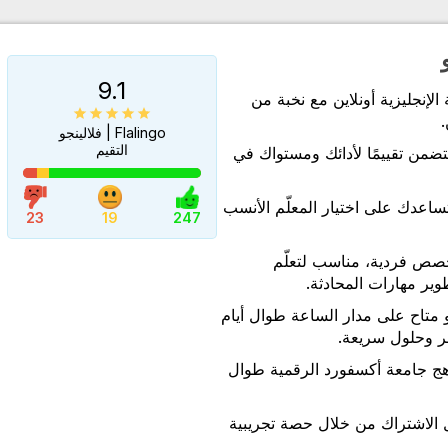
9.1
لإنجليزية أونلاين مع نخبة من
.
Flalingo | فلالينجو
التقيم
ضمن تقييمًا لأدائك ومستواك في
تساعدك على اختيار المعلّم الأنسب
23
19
247
حصص فردية، مناسب لتعلّم
وير مهارات المحادثة.
 متاح على مدار الساعة طوال أيام
ر وحلول سريعة.
ج جامعة أكسفورد الرقمية طوال
 الاشتراك من خلال حصة تجريبية