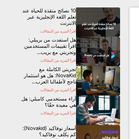
10 نصائح منقذة للحياة عند
تعلم اللغة الإنجليزية عبر
الانترنت
اقرأ المزيد من المقالات
هل استفدت من بريبلي:
اقرأ تقييمات المستخدمين
وتجربتي مع بريب...
اقرأ المزيد من المقالات
تجربتي الكاملة مع
NovaKid: هل هو استثمار
ناجح لأطفالنا العرب...
اقرأ المزيد من المقالات
آراء مستخدمي كامبلي: هل
هي مفيدة حقًا؟
اقرأ المزيد من المقالات
أسعار نوفاكيد (Novakid):
كم يكلف نوفاكيد؟