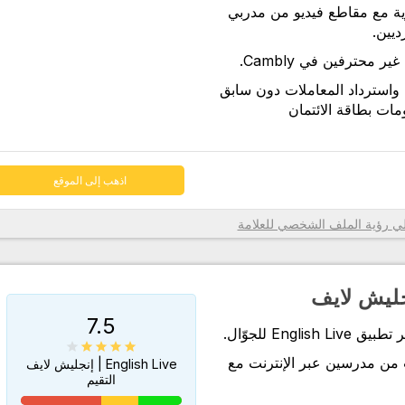
ية مع مقاطع فيديو من مدربي
اذهب إلى الموقع
محترفين في Cambly.
واسترداد المعاملات دون سابق
ات بطاقة الائتمان
اذهب إلى الموقع
رؤية الملف الشخصي للعلامة
7.5
Engl للجوّال.
من مدرسين عبر الإنترنت مع
English Live | إنجليش لايف
التقيم