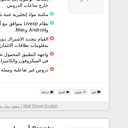
خارج ساعات الدروس.
مكتبة مواد إنجليزية غنية ب
وAndroid وMac.
القيام بتجديد الاشتراك دون
بمعلومات بطاقات الائتمان.
واجهة التطبيق المحمول ت
في الميكروفون والكاميرا.
دروس غير تفاعلية ومملة 
نص
صوتي
فيديو
دردشة
Wall Street English | معهد وول ستريت لتعليم الإنجليزية
معلومات أكثر