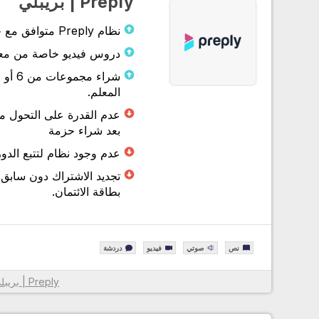
Preply | بريبلي
نظام Preply متوافق مع جميع الاجهزة.
دروس فيديو خاصة من معلمي ly
المعلم.
عدم القدرة على التحول 
بعد شراء حزمة
عدم وجود نظام لتتبع الدورة وا
تجديد الاشتراك دون سابق
بطاقة الائتمان.
نص
صوتي
فيديو
دردشة
Preply | بريبلي
معلومات أكثر