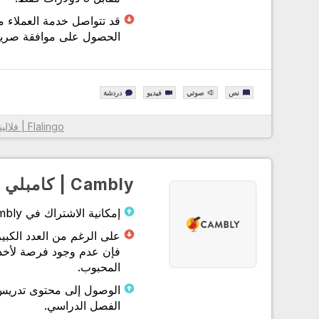
قد تتواصل خدمة العملاء 
الحصول على موافقة صريحة
نص
صوتي
فيديو
دردشة
بفضل خوارزمية Flalingo | فلالينجو الذكية لاختيار المعلم، وال
Flalingo | فلالينجو
الأنسب لك من بين أكثر من 1600 مدرس لغة إنجليزية محت
قاموا بإدراج المعلمين الأكثر ملاءمة لك
مع نظام الدورة المصمم لك لممارسة التحدث أو تعلم اللغة الإنجل
Cambly | كامبلي
بشكل منهجي، فقد زادوا من كفاءة التعلم من خلال تسهيل متابع
عليك وعلى معلمك.
إمكانية الاشتراك في Cambly بمدد اشتراك مختلفة
من خلال توفير وصول غير محدود إلى محتوى مطبعة جامعة أكسف
فقد دعموا نظامهم الأساسي بمواد احترافية مكتوبة ومسموعة وم
فإن عدم وجود فرصة لأخذ 
داخل وخارج الفصل الدراسي.
المحبوب.
بفضل خدمة العملاء الخاصة بهم، والتي توفر دعمًا على مدار الس
طوال أيام الأسبوع عبر الهاتف وWhatsApp ونظام الدردشة 
الفصل الدراسي.
يمكنهم حل مشاكلك بسهولة.