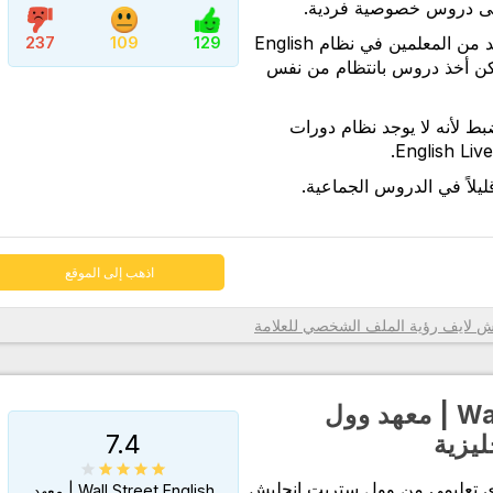
لى دروس خصوصية فردية.
اذهب إلى الموقع
على الرغم من وجود العديد من المعلمين في نظام English
237
109
129
 الممكن أخذ دروس بانتظام من نفس
ضبط لأنه لا يوجد نظام دورات
يلاً في الدروس الجماعية.
اذهب إلى الموقع
رؤية الملف الشخصي للعلامة
Wall Street English | معهد وول
7.4
ليزية
ى تعليمي من وول ستريت إنجليش
Wall Street English | معهد