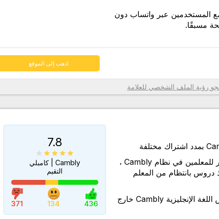
مع المستخدمين عبر واتساب دون
 مسبقًا.
اذهب إلى الموقع
تي تحدد
رؤية الملف الشخصي للعلامة
رف، فقد
يزية
ة الدرس
7.8
ورد،
على الرغم من العدد الكبير للمعلمين في نظام Cambly ،
Cambly | كامبلي
رئية
التقيم
دروس بانتظام من المعلم
اعة
الوصول إلى محتوى تدريس اللغة الإنجليزية Cambly خارج
الحية،
371
134
436