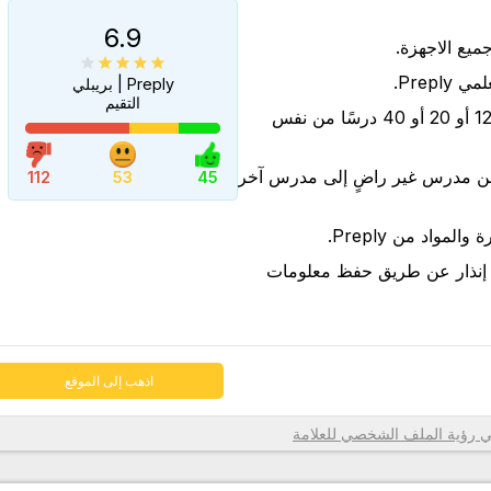
6.9
Prep.
Preply | بريبلي
التقيم
شراء مجموعات من 6 أو 12 أو 20 أو 40 درسًا من نفس
اذهب إلى الموقع
من مدرس غير راضٍ إلى مدرس آخر
112
53
45
لمواد من Preply.
 إنذار عن طريق حفظ معلومات
اذهب إلى الموقع
رؤية الملف الشخصي للعلامة