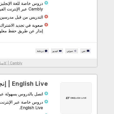
دروس خاصة للغة الإنجليز
Cambly عبر الإنترنت الفرديين.
معلومات أكثر
التدريس من قبل مدرسين غير 
صعوبة في تجديد الاشتراك 
إنذار عن طريق حفظ معلوم
نص
صوتي
فيديو
دردشة
Cambly | كامبلي
معلومات أكثر
English Live | إنجليش لايف
اتصل بالدروس بسهولة عبر تطبيق ish Live
دروس خاصة عبر الإنترنت 
English Live.