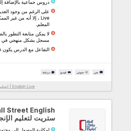
دروس جماعية بالإضافة إ
Live ، إلا أنه من غير
المعلم.
لا يمكن متابعة التطور بال
مسجل بشكل منهجي في English Live.
التفاعل مع الدرس يكون قل
نص
صوتي
فيديو
دردشة
English Live | إنجليش لايف
معلومات أكثر
ستريت لتعليم الإنج
إمكانية الوصول إلى محتو