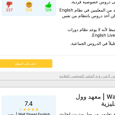
لى دروس خصوصية فردية.
اذهب إلى الموقع
على الرغم من وجود العديد من المعلمين في نظام English
237
109
129
 الممكن أخذ دروس بانتظام من نفس
ضبط لأنه لا يوجد نظام دورات
يلاً في الدروس الجماعية.
اذهب إلى الموقع
رؤية الملف الشخصي للعلامة
Wall Street English | معهد وول
7.4
ليزية
ى تعليمي من وول ستريت إنجليش
Wall Street English | معهد