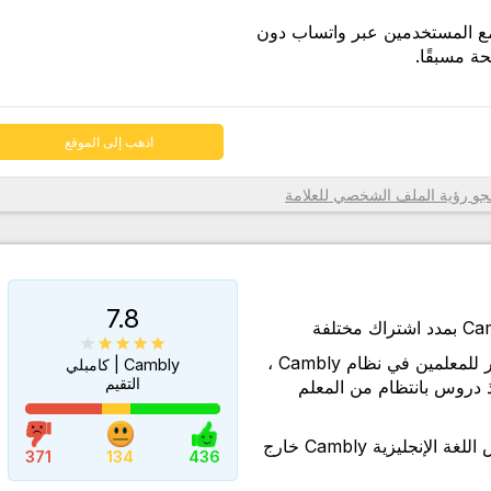
مع المستخدمين عبر واتساب دون
 مسبقًا.
اذهب إلى الموقع
تي تحدد
رؤية الملف الشخصي للعلامة
رف، فقد
يزية
ة الدرس
7.8
ورد،
على الرغم من العدد الكبير للمعلمين في نظام Cambly ،
Cambly | كامبلي
رئية
التقيم
دروس بانتظام من المعلم
اعة
الوصول إلى محتوى تدريس اللغة الإنجليزية Cambly خارج
الحية،
371
134
436