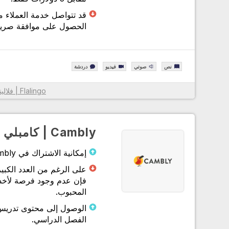
قد تتواصل خدمة العملاء 
الحصول على موافقة صريحة
نص
صوتي
فيديو
دردشة
بفضل خوارزمية Flalingo | فلالينجو الذكية لاختيار المعلم، وال
Flalingo | فلالينجو
الأنسب لك من بين أكثر من 1600 مدرس لغة إنجليزية محت
قاموا بإدراج المعلمين الأكثر ملاءمة لك
مع نظام الدورة المصمم لك لممارسة التحدث أو تعلم اللغة الإنجل
Cambly | كامبلي
بشكل منهجي، فقد زادوا من كفاءة التعلم من خلال تسهيل متابع
عليك وعلى معلمك.
إمكانية الاشتراك في Cambly بمدد اشتراك مختلفة
من خلال توفير وصول غير محدود إلى محتوى مطبعة جامعة أكسف
فقد دعموا نظامهم الأساسي بمواد احترافية مكتوبة ومسموعة وم
فإن عدم وجود فرصة لأخذ 
داخل وخارج الفصل الدراسي.
المحبوب.
بفضل خدمة العملاء الخاصة بهم، والتي توفر دعمًا على مدار الس
طوال أيام الأسبوع عبر الهاتف وWhatsApp ونظام الدردشة 
الفصل الدراسي.
يمكنهم حل مشاكلك بسهولة.