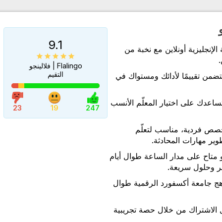
9.1
لإنجليزية أونلاين مع نخبة من
.
Flalingo | فلالينجو
التقيم
ضمن تقييمًا لأدائك ومستواك في
تساعدك على اختيار المعلّم الأنسب
23
19
247
حصص فردية، مناسب لتعلّم
وير مهارات المحادثة.
 متاح على مدار الساعة طوال أيام
ر وحلول سريعة.
ج جامعة أكسفورد الرقمية طوال
 الاشتراك من خلال حصة تجريبية