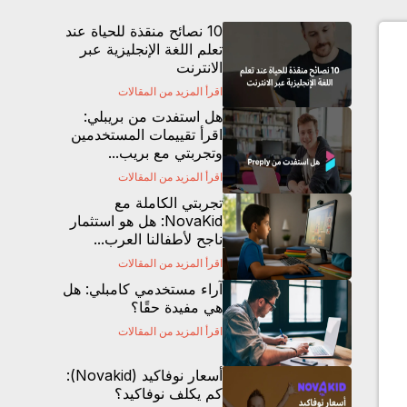
10 نصائح منقذة للحياة عند
تعلم اللغة الإنجليزية عبر
الانترنت
اقرأ المزيد من المقالات
هل استفدت من بريبلي:
اقرأ تقييمات المستخدمين
وتجربتي مع بريب...
اقرأ المزيد من المقالات
تجربتي الكاملة مع
NovaKid: هل هو استثمار
ناجح لأطفالنا العرب...
اقرأ المزيد من المقالات
آراء مستخدمي كامبلي: هل
هي مفيدة حقًا؟
اقرأ المزيد من المقالات
أسعار نوفاكيد (Novakid):
كم يكلف نوفاكيد؟