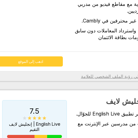
ية مع مقاطع فيديو من مدربي
اذهب إلى الموقع
محترفين في Cambly.
واسترداد المعاملات دون سابق
ات بطاقة الائتمان
اذهب إلى الموقع
رؤية الملف الشخصي للعلامة
7.5
Engl للجوّال.
من مدرسين عبر الإنترنت مع
English Live | إنجليش لايف
التقيم