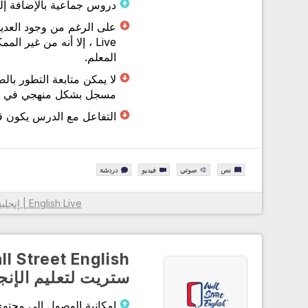
دروس جماعية بالإضافة إ
Live ، إلا أنه من غير
المعلم.
لا يمكن متابعة التطور بال
مسجل بشكل منهجي في English Live.
التفاعل مع الدرس يكون قل
نص
صوتي
فيديو
دردشة
English Live | إنجليش لايف
معلومات أكثر
ستريت لتعليم الإنج
إمكانية الوصول إلى محتو