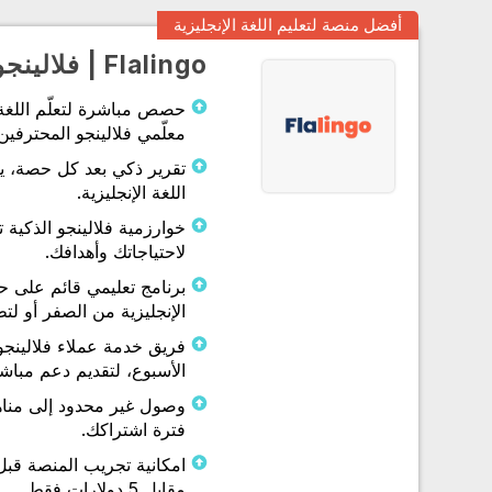
أفضل منصة لتعليم اللغة الإنجليزية
Flalingo | فلالينجو
حصص مباشرة لتعلّم اللغة ا
معلّمي فلالينجو المحترفين
تقرير ذكي بعد كل حصة، يت
اللغة الإنجليزية.
خوارزمية فلالينجو الذكية 
لاحتياجاتك وأهدافك.
برنامج تعليمي قائم على 
الإنجليزية من الصفر أو لتط
فريق خدمة عملاء فلالينجو
الأسبوع، لتقديم دعم مباش
وصول غير محدود إلى مناه
فترة اشتراكك.
امكانية تجريب المنصة قبل
مقابل 5 دولارات فقط.