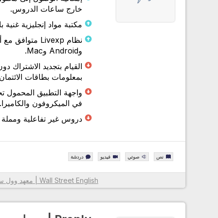
خارج ساعات الدروس.
مكتبة مواد إنجليزية غنية ب
وAndroid وMac.
القيام بتجديد الاشتراك دون
بمعلومات بطاقات الائتمان.
واجهة التطبيق المحمول ت
في الميكروفون والكاميرا.
دروس غير تفاعلية ومملة 
نص
صوتي
فيديو
دردشة
Wall Street English | معهد وول ستريت لتعليم الإنجليزية
معلومات أكثر