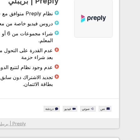
Preply | بريبلي
نظام Preply متوافق مع جميع الاجهزة.
دروس فيديو خاصة من معلمي ly
المعلم.
عدم القدرة على التحول 
بعد شراء حزمة
عدم وجود نظام لتتبع الدورة وا
تجديد الاشتراك دون سابق
بطاقة الائتمان.
نص
صوتي
فيديو
دردشة
Preply | بريبلي
معلومات أكثر