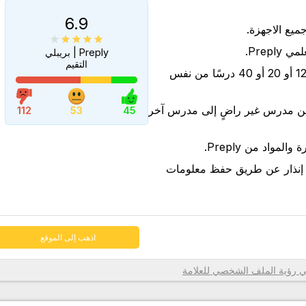
6.9
Prep.
Preply | بريبلي
التقيم
شراء مجموعات من 6 أو 12 أو 20 أو 40 درسًا من نفس
اذهب إلى الموقع
من مدرس غير راضٍ إلى مدرس آخر
112
53
45
لمواد من Preply.
 إنذار عن طريق حفظ معلومات
اذهب إلى الموقع
رؤية الملف الشخصي للعلامة