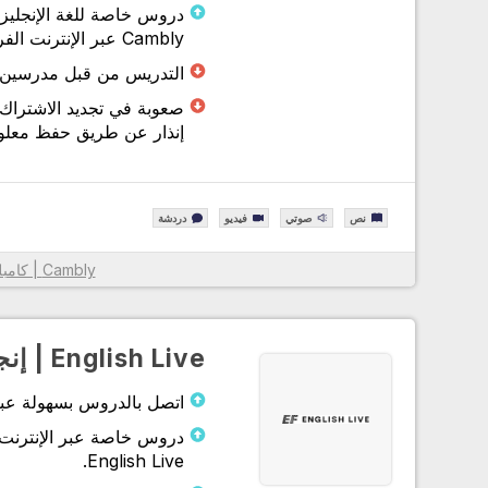
دروس خاصة للغة الإنجليز
Cambly عبر الإنترنت الفرديين.
معلومات أكثر
التدريس من قبل مدرسين غير 
صعوبة في تجديد الاشتراك 
إنذار عن طريق حفظ معلوم
نص
صوتي
فيديو
دردشة
Cambly | كامبلي
معلومات أكثر
English Live | إنجليش لايف
اتصل بالدروس بسهولة عبر تطبيق ish Live
دروس خاصة عبر الإنترنت 
English Live.