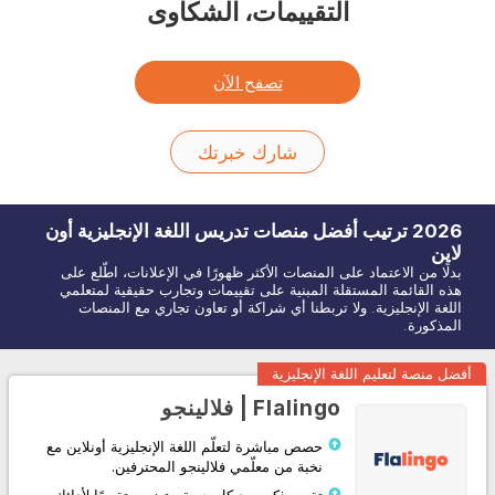
التقييمات، الشكاوى
تصفح الآن
شارك خبرتك
2026
ترتيب أفضل منصات تدريس اللغة
الإنجليزية
أون
لاين
بدلًا من الاعتماد على المنصات الأكثر ظهورًا في الإعلانات، اطّلع على
هذه القائمة المستقلة المبنية على تقييمات وتجارب حقيقية لمتعلمي
اللغة الإنجليزية. ولا تربطنا أي شراكة أو تعاون تجاري مع المنصات
المذكورة.
أفضل منصة لتعليم اللغة الإنجليزية
Flalingo | فلالينجو
حصص مباشرة لتعلّم اللغة الإنجليزية أونلاين مع
نخبة من معلّمي فلالينجو المحترفين.
تقرير ذكي بعد كل حصة، يتضمن تقييمًا لأدائك