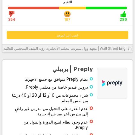
التقيم
354
187
286
اذهب إلى الموقع
Wall Street English | معهد وول ستريت لتعليم الإنجليزية
رؤية الملف الشخصي للعلامة
معلومات أكثر
Preply | بريبلي
نظام Preply متوافق مع جميع الاجهزة.
دروس فيديو خاصة من معلمي Preply.
شراء مجموعات من 6 أو 12 أو 20 أو 40 درسًا
من نفس المعلم.
عدم القدرة على التحول من مدرس غير راضٍ
إلى مدرس آخر بعد شراء حزمة
اذهب إلى الموقع
عدم وجود نظام لتتبع الدورة والمواد من
Preply.