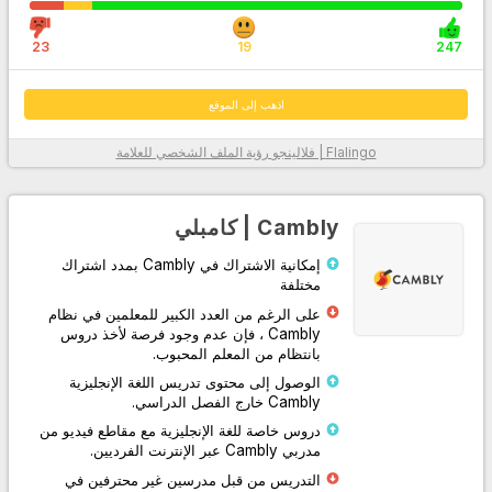
23
19
247
اذهب إلى الموقع
بفضل خوارزمية Flalingo | فلالينجو الذكية لاختيار المعلم، والتي تحدد الأنسب
Flalingo | فلالينجو
رؤية الملف الشخصي للعلامة
لك من بين أكثر من 1600 مدرس لغة إنجليزية محترف، فقد قاموا بإدراج
المعلمين الأكثر ملاءمة لك
مع نظام الدورة المصمم لك لممارسة التحدث أو تعلم اللغة الإنجليزية بشكل
Cambly | كامبلي
منهجي، فقد زادوا من كفاءة التعلم من خلال تسهيل متابعة الدرس عليك وعلى
معلمك.
إمكانية الاشتراك في Cambly بمدد اشتراك
مختلفة
من خلال توفير وصول غير محدود إلى محتوى مطبعة جامعة أكسفورد، فقد
على الرغم من العدد الكبير للمعلمين في نظام
دعموا نظامهم الأساسي بمواد احترافية مكتوبة ومسموعة ومرئية داخل
وخارج الفصل الدراسي.
Cambly ، فإن عدم وجود فرصة لأخذ دروس
بانتظام من المعلم المحبوب.
بفضل خدمة العملاء الخاصة بهم، والتي توفر دعمًا على مدار الساعة طوال
الوصول إلى محتوى تدريس اللغة الإنجليزية
أيام الأسبوع عبر الهاتف وWhatsApp ونظام الدردشة الحية، يمكنهم حل
Cambly خارج الفصل الدراسي.
مشاكلك بسهولة.
دروس خاصة للغة الإنجليزية مع مقاطع فيديو من
مدربي Cambly عبر الإنترنت الفرديين.
معلومات أكثر
التدريس من قبل مدرسين غير محترفين في