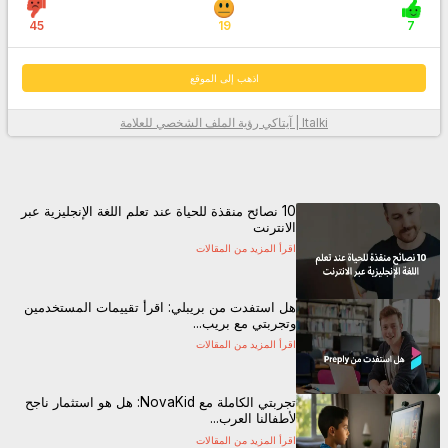
45
19
7
اذهب إلى الموقع
Italki | آيتاكي
رؤية الملف الشخصي للعلامة
معلومات أكثر
10 نصائح منقذة للحياة عند تعلم اللغة الإنجليزية عبر
الانترنت
اقرأ المزيد من المقالات
هل استفدت من بريبلي: اقرأ تقييمات المستخدمين
وتجربتي مع بريب...
اقرأ المزيد من المقالات
اذهب إلى الموقع
تجربتي الكاملة مع NovaKid: هل هو استثمار ناجح
لأطفالنا العرب...
اقرأ المزيد من المقالات