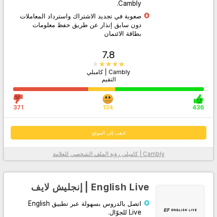
Cambly.
صعوبة في تجديد الاشتراك واسترداد المعاملات
دون سابق إنذار عن طريق حفظ معلومات
بطاقة الائتمان
7.8
Cambly | كامبلي
التقيم
اذهب إلى الموقع
371
134
436
اذهب إلى الموقع
Cambly | كامبلي
رؤية الملف الشخصي للعلامة
معلومات أكثر
English Live | إنجليش لايف
اتصل بالدروس بسهولة عبر تطبيق English
Live للجوّال.