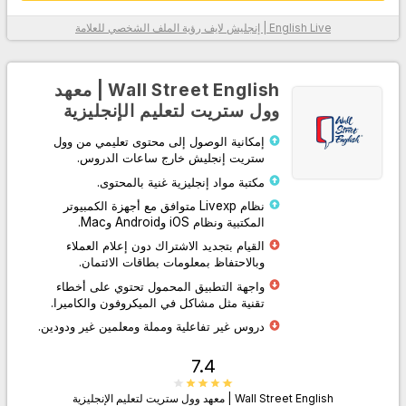
English Live | إنجليش لايف
رؤية الملف الشخصي للعلامة
معلومات أكثر
Wall Street English | معهد
وول ستريت لتعليم الإنجليزية
إمكانية الوصول إلى محتوى تعليمي من وول
ستريت إنجليش خارج ساعات الدروس.
مكتبة مواد إنجليزية غنية بالمحتوى.
نظام Livexp متوافق مع أجهزة الكمبيوتر
المكتبية ونظام iOS وAndroid وMac.
اذهب إلى الموقع
القيام بتجديد الاشتراك دون إعلام العملاء
وبالاحتفاظ بمعلومات بطاقات الائتمان.
واجهة التطبيق المحمول تحتوي على أخطاء
تقنية مثل مشاكل في الميكروفون والكاميرا.
دروس غير تفاعلية ومملة ومعلمين غير ودودين.
7.4
Wall Street English | معهد وول ستريت لتعليم الإنجليزية