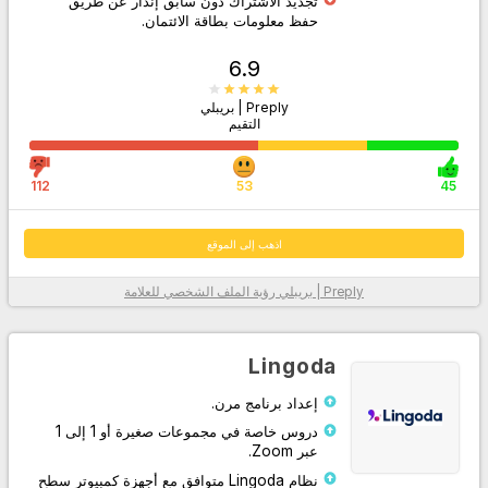
تجديد الاشتراك دون سابق إنذار عن طريق
حفظ معلومات بطاقة الائتمان.
6.9
Preply | بريبلي
التقيم
112
53
45
اذهب إلى الموقع
Preply | بريبلي
رؤية الملف الشخصي للعلامة
معلومات أكثر
Lingoda
إعداد برنامج مرن.
دروس خاصة في مجموعات صغيرة أو 1 إلى 1
عبر Zoom.
نظام Lingoda متوافق مع أجهزة كمبيوتر سطح