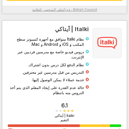
British Council
رؤية الملف الشخصي للعلامة
معلومات أكثر
Italki | آيتاكي
نظام Italki متوافق مع أجهزة كمبيوتر سطح
المكتب و iOS و Android و Mac.
دروس فيديو خاصة مع مدرسين فرديين عبر
الإنترنت.
نظام الدفع لكل درس بدون اشتراك.
التدريس من قبل مدرسين غير محترفين.
اذهب إلى الموقع
خدمة عملاء لا يمكن الوصول إليها.
حالة عدم القدرة على إيجاد المعلم الذي يتم أخذ
الدروس منه بانتظام
6.1
Italki | آيتاكي
التقيم