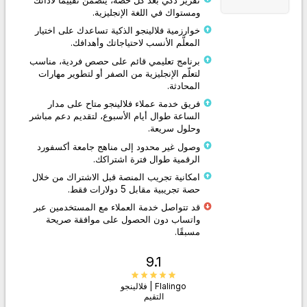
ومستواك في اللغة الإنجليزية.
خوارزمية فلالينجو الذكية تساعدك على اختيار
المعلّم الأنسب لاحتياجاتك وأهدافك.
برنامج تعليمي قائم على حصص فردية، مناسب
لتعلّم الإنجليزية من الصفر أو لتطوير مهارات
المحادثة.
فريق خدمة عملاء فلالينجو متاح على مدار
الساعة طوال أيام الأسبوع، لتقديم دعم مباشر
وحلول سريعة.
وصول غير محدود إلى مناهج جامعة أكسفورد
الرقمية طوال فترة اشتراكك.
امكانية تجريب المنصة قبل الاشتراك من خلال
حصة تجريبية مقابل 5 دولارات فقط.
قد تتواصل خدمة العملاء مع المستخدمين عبر
واتساب دون الحصول على موافقة صريحة
مسبقًا.
9.1
Flalingo | فلالينجو
التقيم