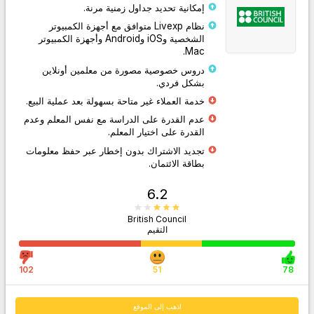
إمكانية تحديد جداول زمنية مرنة.
نظام Livexp متوافق مع أجهزة الكمبيوتر
الشخصية وiOS وAndroid وأجهزة الكمبيوتر
Mac.
دروس خصوصية مصورة من معلمين أونلاين
بشكل فردي.
اذهب إلى الموقع
خدمة العملاء غير متاحة بسهولة بعد عملية البيع.
عدم القدرة على الدراسة مع نفس المعلم وعدم
القدرة على اختيار المعلم.
تجديد الاشتراك بدون إخطار عبر حفظ معلومات
بطاقة الائتمان.
6.2
British Council
التقيم
102
51
78
اذهب إلى الموقع