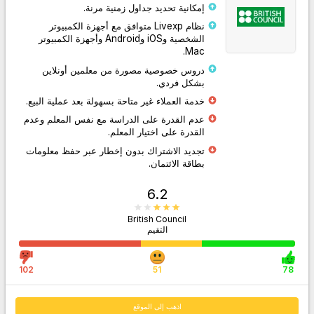
إمكانية تحديد جداول زمنية مرنة.
نظام Livexp متوافق مع أجهزة الكمبيوتر
الشخصية وiOS وAndroid وأجهزة الكمبيوتر
Mac.
دروس خصوصية مصورة من معلمين أونلاين
بشكل فردي.
اذهب إلى الموقع
خدمة العملاء غير متاحة بسهولة بعد عملية البيع.
عدم القدرة على الدراسة مع نفس المعلم وعدم
القدرة على اختيار المعلم.
تجديد الاشتراك بدون إخطار عبر حفظ معلومات
بطاقة الائتمان.
6.2
British Council
التقيم
102
51
78
اذهب إلى الموقع