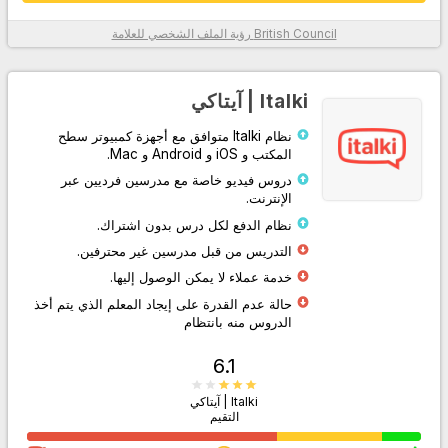
British Council
رؤية الملف الشخصي للعلامة
معلومات أكثر
Italki | آيتاكي
نظام Italki متوافق مع أجهزة كمبيوتر سطح
المكتب و iOS و Android و Mac.
دروس فيديو خاصة مع مدرسين فرديين عبر
الإنترنت.
نظام الدفع لكل درس بدون اشتراك.
التدريس من قبل مدرسين غير محترفين.
اذهب إلى الموقع
خدمة عملاء لا يمكن الوصول إليها.
حالة عدم القدرة على إيجاد المعلم الذي يتم أخذ
الدروس منه بانتظام
6.1
Italki | آيتاكي
التقيم