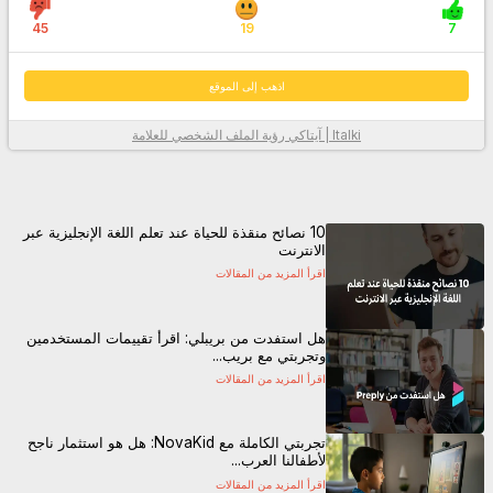
45
19
7
اذهب إلى الموقع
Italki | آيتاكي
رؤية الملف الشخصي للعلامة
معلومات أكثر
10 نصائح منقذة للحياة عند تعلم اللغة الإنجليزية عبر
الانترنت
اقرأ المزيد من المقالات
هل استفدت من بريبلي: اقرأ تقييمات المستخدمين
وتجربتي مع بريب...
اقرأ المزيد من المقالات
اذهب إلى الموقع
تجربتي الكاملة مع NovaKid: هل هو استثمار ناجح
لأطفالنا العرب...
اقرأ المزيد من المقالات