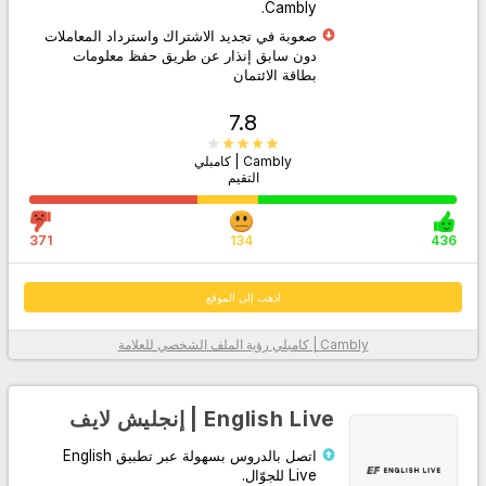
Cambly.
صعوبة في تجديد الاشتراك واسترداد المعاملات
دون سابق إنذار عن طريق حفظ معلومات
بطاقة الائتمان
7.8
Cambly | كامبلي
التقيم
اذهب إلى الموقع
371
134
436
اذهب إلى الموقع
Cambly | كامبلي
رؤية الملف الشخصي للعلامة
معلومات أكثر
English Live | إنجليش لايف
اتصل بالدروس بسهولة عبر تطبيق English
Live للجوّال.