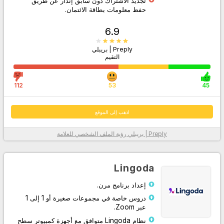
تجديد الاشتراك دون سابق إنذار عن طريق
حفظ معلومات بطاقة الائتمان.
6.9
Preply | بريبلي
التقيم
112
53
45
اذهب إلى الموقع
Preply | بريبلي
رؤية الملف الشخصي للعلامة
معلومات أكثر
Lingoda
إعداد برنامج مرن.
دروس خاصة في مجموعات صغيرة أو 1 إلى 1
عبر Zoom.
نظام Lingoda متوافق مع أجهزة كمبيوتر سطح