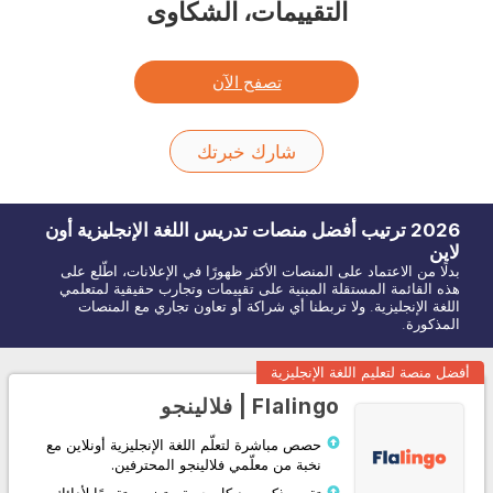
التقييمات، الشكاوى
تصفح الآن
شارك خبرتك
2026
ترتيب أفضل منصات تدريس اللغة
الإنجليزية
أون
لاين
بدلًا من الاعتماد على المنصات الأكثر ظهورًا في الإعلانات، اطّلع على
هذه القائمة المستقلة المبنية على تقييمات وتجارب حقيقية لمتعلمي
اللغة الإنجليزية. ولا تربطنا أي شراكة أو تعاون تجاري مع المنصات
المذكورة.
أفضل منصة لتعليم اللغة الإنجليزية
Flalingo | فلالينجو
حصص مباشرة لتعلّم اللغة الإنجليزية أونلاين مع
نخبة من معلّمي فلالينجو المحترفين.
تقرير ذكي بعد كل حصة، يتضمن تقييمًا لأدائك