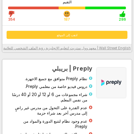
التقيم
354
187
286
اذهب إلى الموقع
Wall Street English | معهد وول ستريت لتعليم الإنجليزية
رؤية الملف الشخصي للعلامة
معلومات أكثر
Preply | بريبلي
نظام Preply متوافق مع جميع الاجهزة.
دروس فيديو خاصة من معلمي Preply.
شراء مجموعات من 6 أو 12 أو 20 أو 40 درسًا
من نفس المعلم.
عدم القدرة على التحول من مدرس غير راضٍ
إلى مدرس آخر بعد شراء حزمة
اذهب إلى الموقع
عدم وجود نظام لتتبع الدورة والمواد من
Preply.