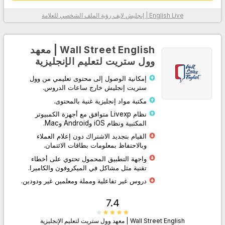
English Live | إنجليش لايف
رؤية الملف الشخصي للعلامة
معلومات أكثر
Wall Street English | معهد
وول ستريت لتعليم الإنجليزية
إمكانية الوصول إلى محتوى تعليمي من وول
ستريت إنجليش خارج ساعات الدروس.
مكتبة مواد إنجليزية غنية بالمحتوى.
نظام Livexp متوافق مع أجهزة الكمبيوتر
المكتبية ونظام iOS وAndroid وMac.
اذهب إلى الموقع
القيام بتجديد الاشتراك دون إعلام العملاء
وبالاحتفاظ بمعلومات بطاقات الائتمان.
واجهة التطبيق المحمول تحتوي على أخطاء
تقنية مثل مشاكل في الميكروفون والكاميرا.
دروس غير تفاعلية ومملة ومعلمين غير ودودين.
7.4
Wall Street English | معهد وول ستريت لتعليم الإنجليزية