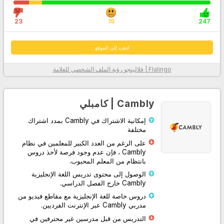
23
19
247
اذهب إلى الموقع
بفضل خوارزمية Flalingo | فلالينجو الذكية لاختيار المعلم، والتي تحدد الأنسب
Flalingo | فلالينجو
رؤية الملف الشخصي للعلامة
لك من بين أكثر من 1600 مدرس لغة إنجليزية محترف، فقد قاموا بإدراج
المعلمين الأكثر ملاءمة لك
مع نظام الدورة المصمم لك لممارسة التحدث أو تعلم اللغة الإنجليزية بشكل
Cambly | كامبلي
منهجي، فقد زادوا من كفاءة التعلم من خلال تسهيل متابعة الدرس عليك وعلى
معلمك.
إمكانية الاشتراك في Cambly بمدد اشتراك
مختلفة
من خلال توفير وصول غير محدود إلى محتوى مطبعة جامعة أكسفورد، فقد
على الرغم من العدد الكبير للمعلمين في نظام
دعموا نظامهم الأساسي بمواد احترافية مكتوبة ومسموعة ومرئية داخل
وخارج الفصل الدراسي.
Cambly ، فإن عدم وجود فرصة لأخذ دروس
بانتظام من المعلم المحبوب.
بفضل خدمة العملاء الخاصة بهم، والتي توفر دعمًا على مدار الساعة طوال
الوصول إلى محتوى تدريس اللغة الإنجليزية
أيام الأسبوع عبر الهاتف وWhatsApp ونظام الدردشة الحية، يمكنهم حل
Cambly خارج الفصل الدراسي.
مشاكلك بسهولة.
دروس خاصة للغة الإنجليزية مع مقاطع فيديو من
مدربي Cambly عبر الإنترنت الفرديين.
معلومات أكثر
التدريس من قبل مدرسين غير محترفين في