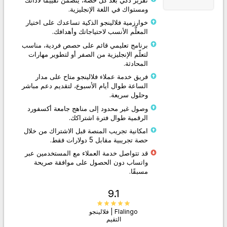
ومستواك في اللغة الإنجليزية.
خوارزمية فلالينجو الذكية تساعدك على اختيار
المعلّم الأنسب لاحتياجاتك وأهدافك.
برنامج تعليمي قائم على حصص فردية، مناسب
لتعلّم الإنجليزية من الصفر أو لتطوير مهارات
المحادثة.
فريق خدمة عملاء فلالينجو متاح على مدار
الساعة طوال أيام الأسبوع، لتقديم دعم مباشر
وحلول سريعة.
وصول غير محدود إلى مناهج جامعة أكسفورد
الرقمية طوال فترة اشتراكك.
امكانية تجريب المنصة قبل الاشتراك من خلال
حصة تجريبية مقابل 5 دولارات فقط.
قد تتواصل خدمة العملاء مع المستخدمين عبر
واتساب دون الحصول على موافقة صريحة
مسبقًا.
9.1
Flalingo | فلالينجو
التقيم