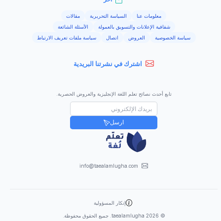
معلومات عنا
السياسة التحريرية
مقالات
شفافية الإعلانات والتسويق بالعمولة
الأسئلة الشائعة
سياسة الخصوصية
العروض
اتصال
سياسة ملفات تعريف الارتباط
اشترك في نشرتنا البريدية
تابع أحدث نصائح تعلم اللغة الإنجليزية والعروض الحصرية.
ارسل
info@taealamlugha.com
إنكار المسؤولية
©
2026
taealamlugha. جميع الحقوق محفوظة.