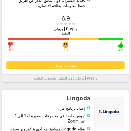
تجديد الاشتراك دون سابق إنذار عن طريق
حفظ معلومات بطاقة الائتمان.
6.9
Preply | بريبلي
التقيم
112
53
45
اذهب إلى الموقع
Preply | بريبلي
رؤية الملف الشخصي للعلامة
معلومات أكثر
Lingoda
إعداد برنامج مرن.
دروس خاصة في مجموعات صغيرة أو 1 إلى 1
عبر Zoom.
نظام Lingoda متوافق مع أجهزة كمبيوتر سطح