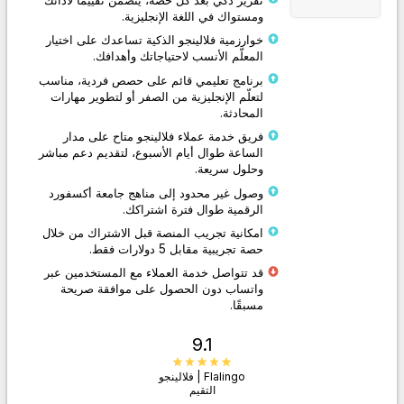
ومستواك في اللغة الإنجليزية.
خوارزمية فلالينجو الذكية تساعدك على اختيار
المعلّم الأنسب لاحتياجاتك وأهدافك.
برنامج تعليمي قائم على حصص فردية، مناسب
لتعلّم الإنجليزية من الصفر أو لتطوير مهارات
المحادثة.
فريق خدمة عملاء فلالينجو متاح على مدار
الساعة طوال أيام الأسبوع، لتقديم دعم مباشر
وحلول سريعة.
وصول غير محدود إلى مناهج جامعة أكسفورد
الرقمية طوال فترة اشتراكك.
امكانية تجريب المنصة قبل الاشتراك من خلال
حصة تجريبية مقابل 5 دولارات فقط.
قد تتواصل خدمة العملاء مع المستخدمين عبر
واتساب دون الحصول على موافقة صريحة
مسبقًا.
9.1
Flalingo | فلالينجو
التقيم