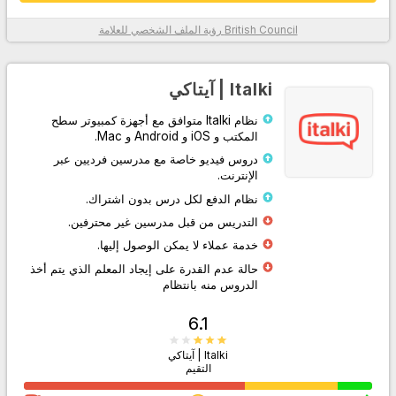
British Council
رؤية الملف الشخصي للعلامة
معلومات أكثر
Italki | آيتاكي
نظام Italki متوافق مع أجهزة كمبيوتر سطح
المكتب و iOS و Android و Mac.
دروس فيديو خاصة مع مدرسين فرديين عبر
الإنترنت.
نظام الدفع لكل درس بدون اشتراك.
التدريس من قبل مدرسين غير محترفين.
اذهب إلى الموقع
خدمة عملاء لا يمكن الوصول إليها.
حالة عدم القدرة على إيجاد المعلم الذي يتم أخذ
الدروس منه بانتظام
6.1
Italki | آيتاكي
التقيم