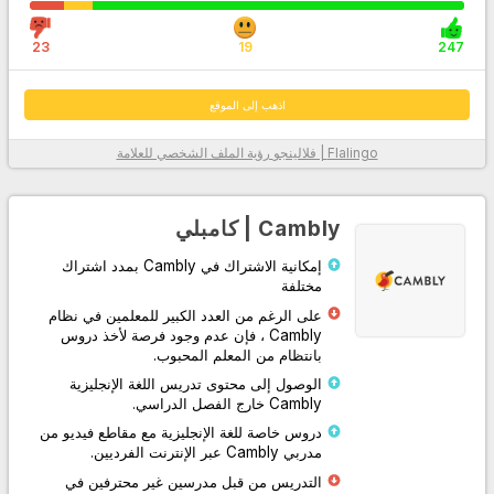
23
19
247
اذهب إلى الموقع
بفضل خوارزمية Flalingo | فلالينجو الذكية لاختيار المعلم، والتي تحدد الأنسب
Flalingo | فلالينجو
رؤية الملف الشخصي للعلامة
لك من بين أكثر من 1600 مدرس لغة إنجليزية محترف، فقد قاموا بإدراج
المعلمين الأكثر ملاءمة لك
مع نظام الدورة المصمم لك لممارسة التحدث أو تعلم اللغة الإنجليزية بشكل
Cambly | كامبلي
منهجي، فقد زادوا من كفاءة التعلم من خلال تسهيل متابعة الدرس عليك وعلى
معلمك.
إمكانية الاشتراك في Cambly بمدد اشتراك
مختلفة
من خلال توفير وصول غير محدود إلى محتوى مطبعة جامعة أكسفورد، فقد
على الرغم من العدد الكبير للمعلمين في نظام
دعموا نظامهم الأساسي بمواد احترافية مكتوبة ومسموعة ومرئية داخل
وخارج الفصل الدراسي.
Cambly ، فإن عدم وجود فرصة لأخذ دروس
بانتظام من المعلم المحبوب.
بفضل خدمة العملاء الخاصة بهم، والتي توفر دعمًا على مدار الساعة طوال
الوصول إلى محتوى تدريس اللغة الإنجليزية
أيام الأسبوع عبر الهاتف وWhatsApp ونظام الدردشة الحية، يمكنهم حل
Cambly خارج الفصل الدراسي.
مشاكلك بسهولة.
دروس خاصة للغة الإنجليزية مع مقاطع فيديو من
مدربي Cambly عبر الإنترنت الفرديين.
معلومات أكثر
التدريس من قبل مدرسين غير محترفين في