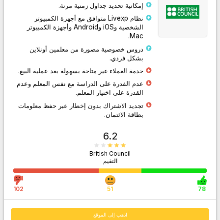
إمكانية تحديد جداول زمنية مرنة.
نظام Livexp متوافق مع أجهزة الكمبيوتر
الشخصية وiOS وAndroid وأجهزة الكمبيوتر
Mac.
دروس خصوصية مصورة من معلمين أونلاين
بشكل فردي.
اذهب إلى الموقع
خدمة العملاء غير متاحة بسهولة بعد عملية البيع.
عدم القدرة على الدراسة مع نفس المعلم وعدم
القدرة على اختيار المعلم.
تجديد الاشتراك بدون إخطار عبر حفظ معلومات
بطاقة الائتمان.
6.2
British Council
التقيم
102
51
78
اذهب إلى الموقع