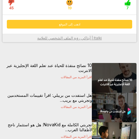
45
19
7
اذهب إلى الموقع
Italki | آيتاكي
رؤية الملف الشخصي للعلامة
معلومات أكثر
10 نصائح منقذة للحياة عند تعلم اللغة الإنجليزية عبر
الانترنت
اقرأ المزيد من المقالات
هل استفدت من بريبلي: اقرأ تقييمات المستخدمين
وتجربتي مع بريب...
اقرأ المزيد من المقالات
اذهب إلى الموقع
تجربتي الكاملة مع NovaKid: هل هو استثمار ناجح
لأطفالنا العرب...
اقرأ المزيد من المقالات