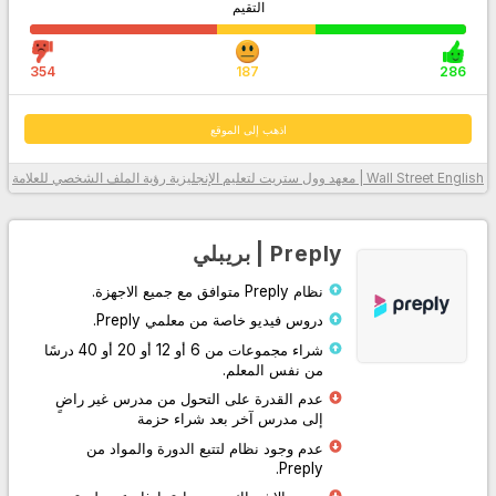
التقيم
354
187
286
اذهب إلى الموقع
Wall Street English | معهد وول ستريت لتعليم الإنجليزية
رؤية الملف الشخصي للعلامة
معلومات أكثر
Preply | بريبلي
نظام Preply متوافق مع جميع الاجهزة.
دروس فيديو خاصة من معلمي Preply.
شراء مجموعات من 6 أو 12 أو 20 أو 40 درسًا
من نفس المعلم.
عدم القدرة على التحول من مدرس غير راضٍ
إلى مدرس آخر بعد شراء حزمة
اذهب إلى الموقع
عدم وجود نظام لتتبع الدورة والمواد من
Preply.