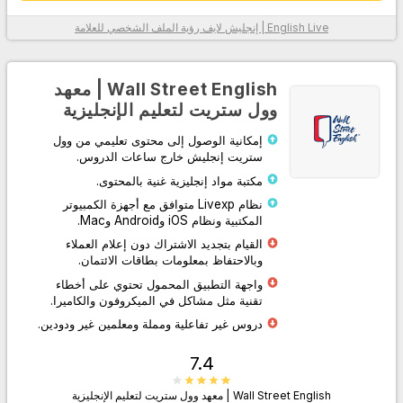
English Live | إنجليش لايف
رؤية الملف الشخصي للعلامة
معلومات أكثر
Wall Street English | معهد
وول ستريت لتعليم الإنجليزية
إمكانية الوصول إلى محتوى تعليمي من وول
ستريت إنجليش خارج ساعات الدروس.
مكتبة مواد إنجليزية غنية بالمحتوى.
نظام Livexp متوافق مع أجهزة الكمبيوتر
المكتبية ونظام iOS وAndroid وMac.
اذهب إلى الموقع
القيام بتجديد الاشتراك دون إعلام العملاء
وبالاحتفاظ بمعلومات بطاقات الائتمان.
واجهة التطبيق المحمول تحتوي على أخطاء
تقنية مثل مشاكل في الميكروفون والكاميرا.
دروس غير تفاعلية ومملة ومعلمين غير ودودين.
7.4
Wall Street English | معهد وول ستريت لتعليم الإنجليزية