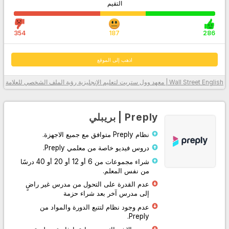
التقيم
354
187
286
اذهب إلى الموقع
Wall Street English | معهد وول ستريت لتعليم الإنجليزية
رؤية الملف الشخصي للعلامة
معلومات أكثر
Preply | بريبلي
نظام Preply متوافق مع جميع الاجهزة.
دروس فيديو خاصة من معلمي Preply.
شراء مجموعات من 6 أو 12 أو 20 أو 40 درسًا
من نفس المعلم.
عدم القدرة على التحول من مدرس غير راضٍ
إلى مدرس آخر بعد شراء حزمة
اذهب إلى الموقع
عدم وجود نظام لتتبع الدورة والمواد من
Preply.