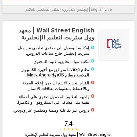
English Live | إنجليش لايف
رؤية الملف الشخصي للعلامة
معلومات أكثر
Wall Street English | معهد
وول ستريت لتعليم الإنجليزية
إمكانية الوصول إلى محتوى تعليمي من وول
ستريت إنجليش خارج ساعات الدروس.
مكتبة مواد إنجليزية غنية بالمحتوى.
نظام Livexp متوافق مع أجهزة الكمبيوتر
المكتبية ونظام iOS وAndroid وMac.
اذهب إلى الموقع
القيام بتجديد الاشتراك دون إعلام العملاء
وبالاحتفاظ بمعلومات بطاقات الائتمان.
واجهة التطبيق المحمول تحتوي على أخطاء
تقنية مثل مشاكل في الميكروفون والكاميرا.
دروس غير تفاعلية ومملة ومعلمين غير ودودين.
7.4
Wall Street English | معهد وول ستريت لتعليم الإنجليزية