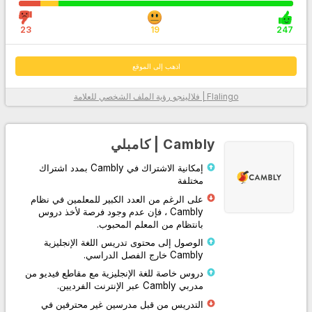
23
19
247
اذهب إلى الموقع
بفضل خوارزمية Flalingo | فلالينجو الذكية لاختيار المعلم، والتي تحدد الأنسب
Flalingo | فلالينجو
رؤية الملف الشخصي للعلامة
لك من بين أكثر من 1600 مدرس لغة إنجليزية محترف، فقد قاموا بإدراج
المعلمين الأكثر ملاءمة لك
مع نظام الدورة المصمم لك لممارسة التحدث أو تعلم اللغة الإنجليزية بشكل
Cambly | كامبلي
منهجي، فقد زادوا من كفاءة التعلم من خلال تسهيل متابعة الدرس عليك وعلى
معلمك.
إمكانية الاشتراك في Cambly بمدد اشتراك
مختلفة
من خلال توفير وصول غير محدود إلى محتوى مطبعة جامعة أكسفورد، فقد
على الرغم من العدد الكبير للمعلمين في نظام
دعموا نظامهم الأساسي بمواد احترافية مكتوبة ومسموعة ومرئية داخل
وخارج الفصل الدراسي.
Cambly ، فإن عدم وجود فرصة لأخذ دروس
بانتظام من المعلم المحبوب.
بفضل خدمة العملاء الخاصة بهم، والتي توفر دعمًا على مدار الساعة طوال
الوصول إلى محتوى تدريس اللغة الإنجليزية
أيام الأسبوع عبر الهاتف وWhatsApp ونظام الدردشة الحية، يمكنهم حل
Cambly خارج الفصل الدراسي.
مشاكلك بسهولة.
دروس خاصة للغة الإنجليزية مع مقاطع فيديو من
مدربي Cambly عبر الإنترنت الفرديين.
معلومات أكثر
التدريس من قبل مدرسين غير محترفين في