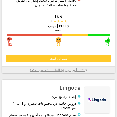
تجديد الاشتراك دون سابق إنذار عن طريق
حفظ معلومات بطاقة الائتمان.
6.9
Preply | بريبلي
التقيم
112
53
45
اذهب إلى الموقع
Preply | بريبلي
رؤية الملف الشخصي للعلامة
معلومات أكثر
Lingoda
إعداد برنامج مرن.
دروس خاصة في مجموعات صغيرة أو 1 إلى 1
عبر Zoom.
نظام Lingoda متوافق مع أجهزة كمبيوتر سطح