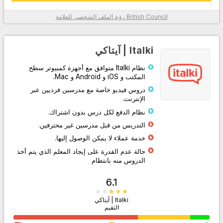
British Council
رؤية الملف الشخصي للعلامة
معلومات أكثر
Italki | آيتاكي
نظام Italki متوافق مع أجهزة كمبيوتر سطح
المكتب و iOS و Android و Mac.
دروس فيديو خاصة مع مدرسين فرديين عبر
الإنترنت.
نظام الدفع لكل درس بدون اشتراك.
التدريس من قبل مدرسين غير محترفين.
اذهب إلى الموقع
خدمة عملاء لا يمكن الوصول إليها.
حالة عدم القدرة على إيجاد المعلم الذي يتم أخذ
الدروس منه بانتظام
6.1
Italki | آيتاكي
التقيم