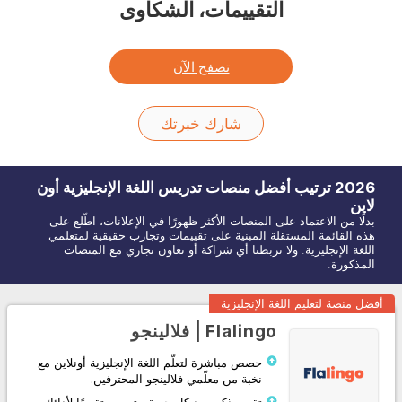
التقييمات، الشكاوى
تصفح الآن
شارك خبرتك
2026
ترتيب أفضل منصات تدريس اللغة
الإنجليزية
أون
لاين
بدلًا من الاعتماد على المنصات الأكثر ظهورًا في الإعلانات، اطّلع على
هذه القائمة المستقلة المبنية على تقييمات وتجارب حقيقية لمتعلمي
اللغة الإنجليزية. ولا تربطنا أي شراكة أو تعاون تجاري مع المنصات
المذكورة.
أفضل منصة لتعليم اللغة الإنجليزية
Flalingo | فلالينجو
حصص مباشرة لتعلّم اللغة الإنجليزية أونلاين مع
نخبة من معلّمي فلالينجو المحترفين.
تقرير ذكي بعد كل حصة، يتضمن تقييمًا لأدائك