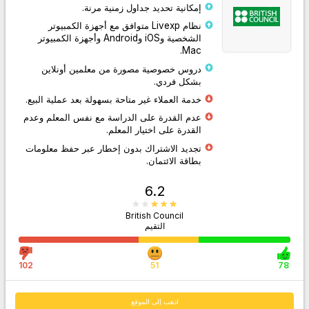
إمكانية تحديد جداول زمنية مرنة.
نظام Livexp متوافق مع أجهزة الكمبيوتر
الشخصية وiOS وAndroid وأجهزة الكمبيوتر
Mac.
دروس خصوصية مصورة من معلمين أونلاين
بشكل فردي.
اذهب إلى الموقع
خدمة العملاء غير متاحة بسهولة بعد عملية البيع.
عدم القدرة على الدراسة مع نفس المعلم وعدم
القدرة على اختيار المعلم.
تجديد الاشتراك بدون إخطار عبر حفظ معلومات
بطاقة الائتمان.
6.2
British Council
التقيم
102
51
78
اذهب إلى الموقع