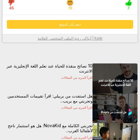
45
19
7
اذهب إلى الموقع
Italki | آيتاكي
رؤية الملف الشخصي للعلامة
معلومات أكثر
10 نصائح منقذة للحياة عند تعلم اللغة الإنجليزية عبر
الانترنت
اقرأ المزيد من المقالات
هل استفدت من بريبلي: اقرأ تقييمات المستخدمين
وتجربتي مع بريب...
اقرأ المزيد من المقالات
اذهب إلى الموقع
تجربتي الكاملة مع NovaKid: هل هو استثمار ناجح
لأطفالنا العرب...
اقرأ المزيد من المقالات