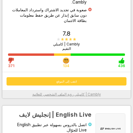
Cambly.
صعوبة في تجديد الاشتراك واسترداد المعاملات
دون سابق إنذار عن طريق حفظ معلومات
بطاقة الائتمان
7.8
Cambly | كامبلي
التقيم
اذهب إلى الموقع
371
134
436
اذهب إلى الموقع
Cambly | كامبلي
رؤية الملف الشخصي للعلامة
معلومات أكثر
English Live | إنجليش لايف
اتصل بالدروس بسهولة عبر تطبيق English
Live للجوّال.