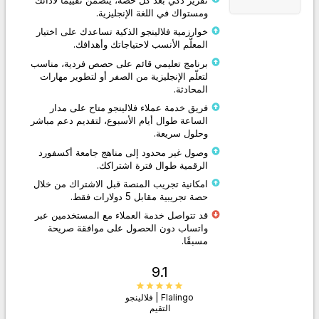
ومستواك في اللغة الإنجليزية.
خوارزمية فلالينجو الذكية تساعدك على اختيار
المعلّم الأنسب لاحتياجاتك وأهدافك.
برنامج تعليمي قائم على حصص فردية، مناسب
لتعلّم الإنجليزية من الصفر أو لتطوير مهارات
المحادثة.
فريق خدمة عملاء فلالينجو متاح على مدار
الساعة طوال أيام الأسبوع، لتقديم دعم مباشر
وحلول سريعة.
وصول غير محدود إلى مناهج جامعة أكسفورد
الرقمية طوال فترة اشتراكك.
امكانية تجريب المنصة قبل الاشتراك من خلال
حصة تجريبية مقابل 5 دولارات فقط.
قد تتواصل خدمة العملاء مع المستخدمين عبر
واتساب دون الحصول على موافقة صريحة
مسبقًا.
9.1
Flalingo | فلالينجو
التقيم