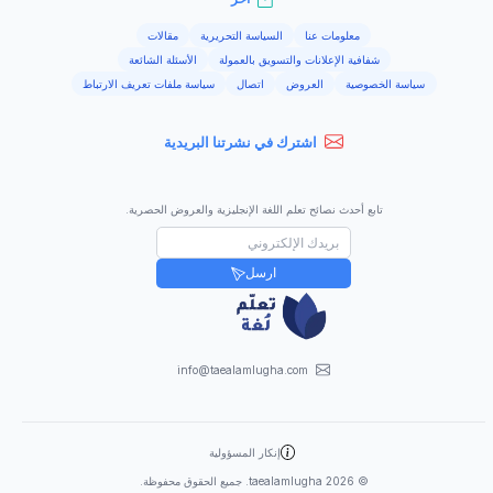
معلومات عنا
السياسة التحريرية
مقالات
شفافية الإعلانات والتسويق بالعمولة
الأسئلة الشائعة
سياسة الخصوصية
العروض
اتصال
سياسة ملفات تعريف الارتباط
اشترك في نشرتنا البريدية
تابع أحدث نصائح تعلم اللغة الإنجليزية والعروض الحصرية.
ارسل
info@taealamlugha.com
إنكار المسؤولية
©
2026
taealamlugha. جميع الحقوق محفوظة.