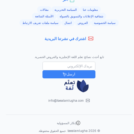
معلومات عنا
السياسة التحريرية
مقالات
شفافية الإعلانات والتسويق بالعمولة
الأسئلة الشائعة
سياسة الخصوصية
العروض
اتصال
سياسة ملفات تعريف الارتباط
اشترك في نشرتنا البريدية
تابع أحدث نصائح تعلم اللغة الإنجليزية والعروض الحصرية.
ارسل
info@taealamlugha.com
إنكار المسؤولية
©
2026
taealamlugha. جميع الحقوق محفوظة.