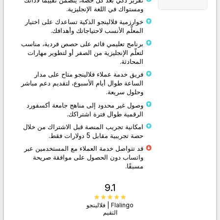
ومستواك في اللغة الإنجليزية.
خوارزمية فلالينجو الذكية تساعدك على اختيار
المعلّم الأنسب لاحتياجاتك وأهدافك.
برنامج تعليمي قائم على حصص فردية، مناسب
لتعلّم الإنجليزية من الصفر أو لتطوير مهارات
المحادثة.
فريق خدمة عملاء فلالينجو متاح على مدار
الساعة طوال أيام الأسبوع، لتقديم دعم مباشر
وحلول سريعة.
وصول غير محدود إلى مناهج جامعة أكسفورد
الرقمية طوال فترة اشتراكك.
امكانية تجريب المنصة قبل الاشتراك من خلال
حصة تجريبية مقابل 5 دولارات فقط.
قد تتواصل خدمة العملاء مع المستخدمين عبر
واتساب دون الحصول على موافقة صريحة
مسبقًا.
9.1
Flalingo | فلالينجو
التقيم