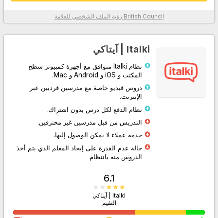
British Council
رؤية الملف الشخصي للعلامة
معلومات أكثر
Italki | آيتاكي
نظام Italki متوافق مع أجهزة كمبيوتر سطح
المكتب و iOS و Android و Mac.
دروس فيديو خاصة مع مدرسين فرديين عبر
الإنترنت.
نظام الدفع لكل درس بدون اشتراك.
التدريس من قبل مدرسين غير محترفين.
اذهب إلى الموقع
خدمة عملاء لا يمكن الوصول إليها.
حالة عدم القدرة على إيجاد المعلم الذي يتم أخذ
الدروس منه بانتظام
6.1
Italki | آيتاكي
التقيم