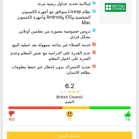
إمكانية تحديد جداول زمنية مرنة.
نظام Livexp متوافق مع أجهزة الكمبيوتر
الشخصية وiOS وAndroid وأجهزة الكمبيوتر
Mac.
دروس خصوصية مصورة من معلمين أونلاين
بشكل فردي.
اذهب إلى الموقع
خدمة العملاء غير متاحة بسهولة بعد عملية البيع.
عدم القدرة على الدراسة مع نفس المعلم وعدم
القدرة على اختيار المعلم.
تجديد الاشتراك بدون إخطار عبر حفظ معلومات
بطاقة الائتمان.
6.2
British Council
التقيم
102
51
78
اذهب إلى الموقع