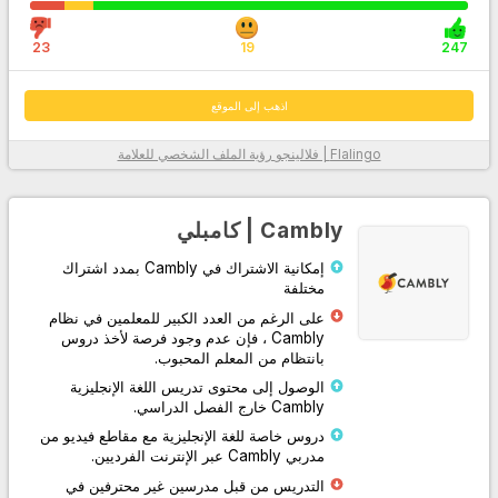
23
19
247
اذهب إلى الموقع
بفضل خوارزمية Flalingo | فلالينجو الذكية لاختيار المعلم، والتي تحدد الأنسب
Flalingo | فلالينجو
رؤية الملف الشخصي للعلامة
لك من بين أكثر من 1600 مدرس لغة إنجليزية محترف، فقد قاموا بإدراج
المعلمين الأكثر ملاءمة لك
مع نظام الدورة المصمم لك لممارسة التحدث أو تعلم اللغة الإنجليزية بشكل
Cambly | كامبلي
منهجي، فقد زادوا من كفاءة التعلم من خلال تسهيل متابعة الدرس عليك وعلى
معلمك.
إمكانية الاشتراك في Cambly بمدد اشتراك
مختلفة
من خلال توفير وصول غير محدود إلى محتوى مطبعة جامعة أكسفورد، فقد
على الرغم من العدد الكبير للمعلمين في نظام
دعموا نظامهم الأساسي بمواد احترافية مكتوبة ومسموعة ومرئية داخل
وخارج الفصل الدراسي.
Cambly ، فإن عدم وجود فرصة لأخذ دروس
بانتظام من المعلم المحبوب.
بفضل خدمة العملاء الخاصة بهم، والتي توفر دعمًا على مدار الساعة طوال
الوصول إلى محتوى تدريس اللغة الإنجليزية
أيام الأسبوع عبر الهاتف وWhatsApp ونظام الدردشة الحية، يمكنهم حل
Cambly خارج الفصل الدراسي.
مشاكلك بسهولة.
دروس خاصة للغة الإنجليزية مع مقاطع فيديو من
مدربي Cambly عبر الإنترنت الفرديين.
معلومات أكثر
التدريس من قبل مدرسين غير محترفين في