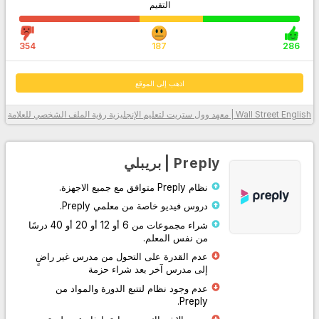
التقيم
354
187
286
اذهب إلى الموقع
Wall Street English | معهد وول ستريت لتعليم الإنجليزية
رؤية الملف الشخصي للعلامة
معلومات أكثر
Preply | بريبلي
نظام Preply متوافق مع جميع الاجهزة.
دروس فيديو خاصة من معلمي Preply.
شراء مجموعات من 6 أو 12 أو 20 أو 40 درسًا
من نفس المعلم.
عدم القدرة على التحول من مدرس غير راضٍ
إلى مدرس آخر بعد شراء حزمة
اذهب إلى الموقع
عدم وجود نظام لتتبع الدورة والمواد من
Preply.