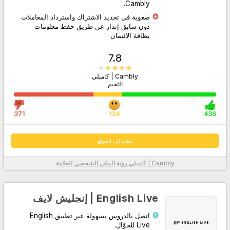
Cambly.
صعوبة في تجديد الاشتراك واسترداد المعاملات
دون سابق إنذار عن طريق حفظ معلومات
بطاقة الائتمان
7.8
Cambly | كامبلي
التقيم
اذهب إلى الموقع
371
134
436
اذهب إلى الموقع
Cambly | كامبلي
رؤية الملف الشخصي للعلامة
معلومات أكثر
English Live | إنجليش لايف
اتصل بالدروس بسهولة عبر تطبيق English
Live للجوّال.