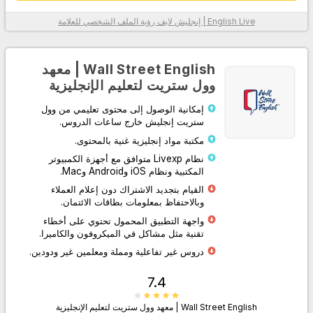
English Live | إنجليش لايف
رؤية الملف الشخصي للعلامة
معلومات أكثر
Wall Street English | معهد
وول ستريت لتعليم الإنجليزية
إمكانية الوصول إلى محتوى تعليمي من وول
ستريت إنجليش خارج ساعات الدروس.
مكتبة مواد إنجليزية غنية بالمحتوى.
نظام Livexp متوافق مع أجهزة الكمبيوتر
المكتبية ونظام iOS وAndroid وMac.
اذهب إلى الموقع
القيام بتجديد الاشتراك دون إعلام العملاء
وبالاحتفاظ بمعلومات بطاقات الائتمان.
واجهة التطبيق المحمول تحتوي على أخطاء
تقنية مثل مشاكل في الميكروفون والكاميرا.
دروس غير تفاعلية ومملة ومعلمين غير ودودين.
7.4
Wall Street English | معهد وول ستريت لتعليم الإنجليزية