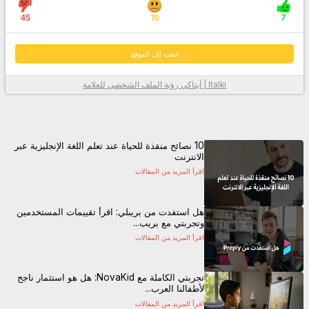
45
19
7
اذهب إلى الموقع
Italki | آيتاكي
رؤية الملف الشخصي للعلامة
معلومات أكثر
10 نصائح منقذة للحياة عند تعلم اللغة الإنجليزية عبر
الانترنت
اقرأ المزيد من المقالات
هل استفدت من بريبلي: اقرأ تقييمات المستخدمين
وتجربتي مع بريب...
اقرأ المزيد من المقالات
اذهب إلى الموقع
تجربتي الكاملة مع NovaKid: هل هو استثمار ناجح
لأطفالنا العرب...
اقرأ المزيد من المقالات