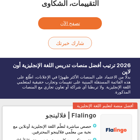
التقييمات، الشكاوى
تصفح الآن
شارك خبرتك
2026
ترتيب أفضل منصات تدريس اللغة
الإنجليزية
أون
لاين
بدلًا من الاعتماد على المنصات الأكثر ظهورًا في الإعلانات، اطّلع على
هذه القائمة المستقلة المبنية على تقييمات وتجارب حقيقية لمتعلمي
اللغة الإنجليزية. ولا تربطنا أي شراكة أو تعاون تجاري مع المنصات
المذكورة.
أفضل منصة لتعليم اللغة الإنجليزية
Flalingo | فلالينجو
حصص مباشرة لتعلّم اللغة الإنجليزية أونلاين مع
نخبة من معلّمي فلالينجو المحترفين.
تقرير ذكي بعد كل حصة، يتضمن تقييمًا لأدائك