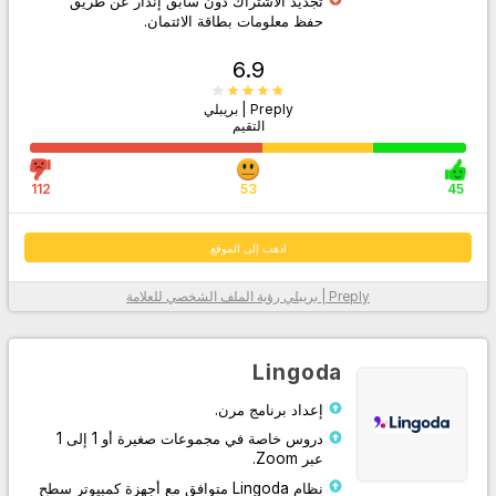
تجديد الاشتراك دون سابق إنذار عن طريق
حفظ معلومات بطاقة الائتمان.
6.9
Preply | بريبلي
التقيم
112
53
45
اذهب إلى الموقع
Preply | بريبلي
رؤية الملف الشخصي للعلامة
معلومات أكثر
Lingoda
إعداد برنامج مرن.
دروس خاصة في مجموعات صغيرة أو 1 إلى 1
عبر Zoom.
نظام Lingoda متوافق مع أجهزة كمبيوتر سطح