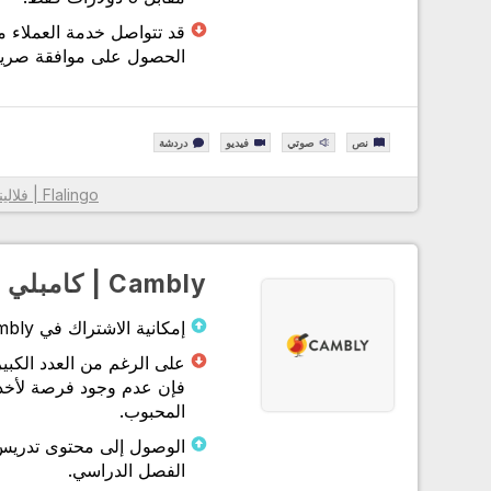
قد تتواصل خدمة العملاء 
الحصول على موافقة صريحة
نص
صوتي
فيديو
دردشة
بفضل خوارزمية Flalingo | فلالينجو الذكية لاختيار المعلم، وال
Flalingo | فلالينجو
الأنسب لك من بين أكثر من 1600 مدرس لغة إنجليزية محت
قاموا بإدراج المعلمين الأكثر ملاءمة لك
مع نظام الدورة المصمم لك لممارسة التحدث أو تعلم اللغة الإنجل
Cambly | كامبلي
بشكل منهجي، فقد زادوا من كفاءة التعلم من خلال تسهيل متابع
عليك وعلى معلمك.
إمكانية الاشتراك في Cambly بمدد اشتراك مختلفة
من خلال توفير وصول غير محدود إلى محتوى مطبعة جامعة أكسف
فقد دعموا نظامهم الأساسي بمواد احترافية مكتوبة ومسموعة وم
فإن عدم وجود فرصة لأخذ 
داخل وخارج الفصل الدراسي.
المحبوب.
بفضل خدمة العملاء الخاصة بهم، والتي توفر دعمًا على مدار الس
طوال أيام الأسبوع عبر الهاتف وWhatsApp ونظام الدردشة 
الفصل الدراسي.
يمكنهم حل مشاكلك بسهولة.