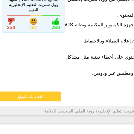
وول ستريت لتعليم الإنجليزية
التقيم
المحتوى.
اذهب إلى الموقع
نظام Livexp متوافق مع أجهزة الكمبيوتر المكتبية ونظام iOS
354
187
286
 إعلام العملاء وبالاحتفاظ
حتوي على أخطاء تقنية مثل مشاكل
ومعلمين غير ودودين.
اذهب إلى الموقع
رؤية الملف الشخصي للعلامة