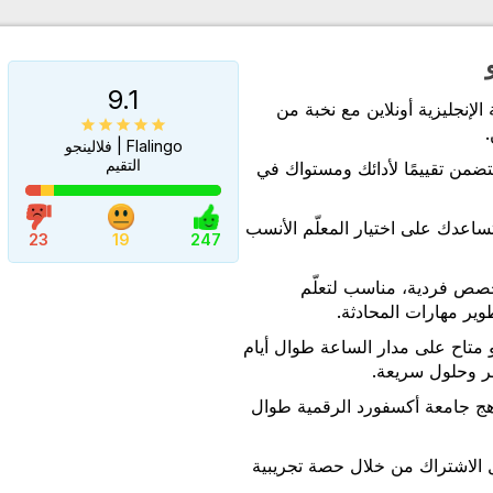
9.1
لإنجليزية أونلاين مع نخبة من
.
Flalingo | فلالينجو
التقيم
ضمن تقييمًا لأدائك ومستواك في
تساعدك على اختيار المعلّم الأنسب
23
19
247
حصص فردية، مناسب لتعلّم
وير مهارات المحادثة.
 متاح على مدار الساعة طوال أيام
ر وحلول سريعة.
ج جامعة أكسفورد الرقمية طوال
 الاشتراك من خلال حصة تجريبية