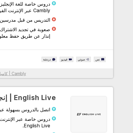
دروس خاصة للغة الإنجليز
Cambly عبر الإنترنت الفرديين.
معلومات أكثر
التدريس من قبل مدرسين غير 
صعوبة في تجديد الاشتراك 
إنذار عن طريق حفظ معلوم
نص
صوتي
فيديو
دردشة
Cambly | كامبلي
معلومات أكثر
English Live | إنجليش لايف
اتصل بالدروس بسهولة عبر تطبيق ish Live
دروس خاصة عبر الإنترنت 
English Live.