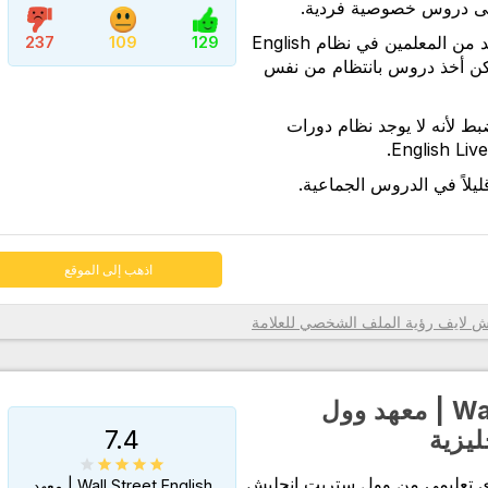
لى دروس خصوصية فردية.
اذهب إلى الموقع
على الرغم من وجود العديد من المعلمين في نظام English
237
109
129
 الممكن أخذ دروس بانتظام من نفس
ضبط لأنه لا يوجد نظام دورات
يلاً في الدروس الجماعية.
اذهب إلى الموقع
رؤية الملف الشخصي للعلامة
Wall Street English | معهد وول
7.4
ليزية
ى تعليمي من وول ستريت إنجليش
Wall Street English | معهد