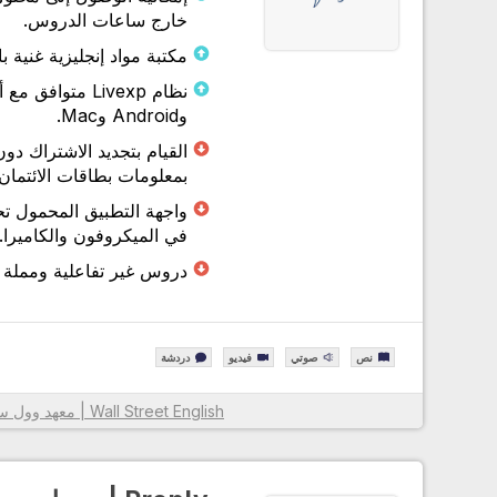
خارج ساعات الدروس.
مكتبة مواد إنجليزية غنية ب
وAndroid وMac.
القيام بتجديد الاشتراك دون
بمعلومات بطاقات الائتمان.
واجهة التطبيق المحمول ت
في الميكروفون والكاميرا.
دروس غير تفاعلية ومملة 
نص
صوتي
فيديو
دردشة
Wall Street English | معهد وول ستريت لتعليم الإنجليزية
معلومات أكثر