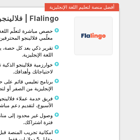
أفضل منصة لتعليم اللغة الإنجليزية
Flalingo | فلالينجو
حصص مباشرة لتعلّم اللغة ا
معلّمي فلالينجو المحترفين
تقرير ذكي بعد كل حصة، يت
اللغة الإنجليزية.
خوارزمية فلالينجو الذكية 
لاحتياجاتك وأهدافك.
برنامج تعليمي قائم على 
الإنجليزية من الصفر أو لتط
فريق خدمة عملاء فلالينجو
الأسبوع، لتقديم دعم مباش
وصول غير محدود إلى مناه
فترة اشتراكك.
امكانية تجريب المنصة قبل
مقابل 5 دولارات فقط.