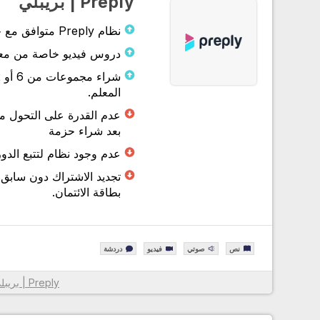
Preply | بريبلي
نظام Preply متوافق مع جميع الاجهزة.
دروس فيديو خاصة من معلمي ly
المعلم.
عدم القدرة على التحول 
بعد شراء حزمة
عدم وجود نظام لتتبع الدورة وا
تجديد الاشتراك دون سابق
بطاقة الائتمان.
نص
صوتي
فيديو
دردشة
Preply | بريبلي
معلومات أكثر