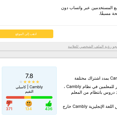
مع المستخدمين عبر واتساب دون
 مسبقًا.
اذهب إلى الموقع
تي تحدد
رؤية الملف الشخصي للعلامة
رف، فقد
يزية
ة الدرس
7.8
ورد،
على الرغم من العدد الكبير للمعلمين في نظام Cambly ،
Cambly | كامبلي
رئية
التقيم
دروس بانتظام من المعلم
اعة
الوصول إلى محتوى تدريس اللغة الإنجليزية Cambly خارج
الحية،
371
134
436