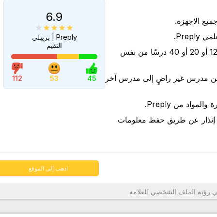
6.9
Prep.
Preply | بريبلي
التقيم
شراء مجموعات من 6 أو 12 أو 20 أو 40 درسًا من نفس
اذهب إلى الموقع
من مدرس غير راضٍ إلى مدرس آخر
112
53
45
لمواد من Preply.
 إنذار عن طريق حفظ معلومات
اذهب إلى الموقع
رؤية الملف الشخصي للعلامة