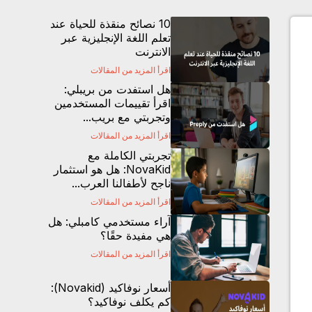
10 نصائح منقذة للحياة عند
تعلم اللغة الإنجليزية عبر
الانترنت
اقرأ المزيد من المقالات
هل استفدت من بريبلي:
اقرأ تقييمات المستخدمين
وتجربتي مع بريب...
اقرأ المزيد من المقالات
تجربتي الكاملة مع
NovaKid: هل هو استثمار
ناجح لأطفالنا العرب...
اقرأ المزيد من المقالات
آراء مستخدمي كامبلي: هل
هي مفيدة حقًا؟
اقرأ المزيد من المقالات
أسعار نوفاكيد (Novakid):
كم يكلف نوفاكيد؟