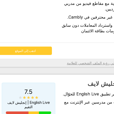
ية مع مقاطع فيديو من مدربي
اذهب إلى الموقع
محترفين في Cambly.
واسترداد المعاملات دون سابق
ات بطاقة الائتمان
اذهب إلى الموقع
رؤية الملف الشخصي للعلامة
7.5
Engl للجوّال.
من مدرسين عبر الإنترنت مع
English Live | إنجليش لايف
التقيم