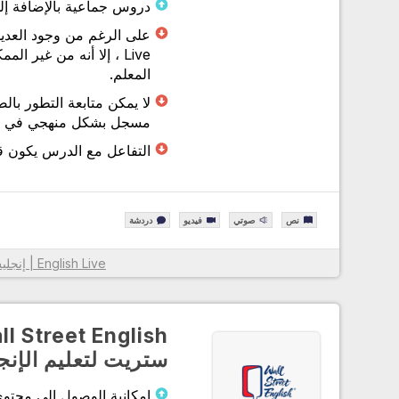
دروس جماعية بالإضافة إ
Live ، إلا أنه من غير
المعلم.
لا يمكن متابعة التطور بال
مسجل بشكل منهجي في English Live.
التفاعل مع الدرس يكون قل
نص
صوتي
فيديو
دردشة
English Live | إنجليش لايف
معلومات أكثر
ستريت لتعليم الإنج
إمكانية الوصول إلى محتو