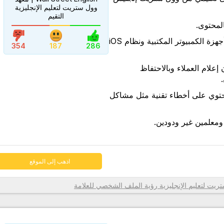
وول ستريت لتعليم الإنجليزية
التقيم
المحتوى.
اذهب إلى الموقع
نظام Livexp متوافق مع أجهزة الكمبيوتر المكتبية ونظام iOS
354
187
286
 إعلام العملاء وبالاحتفاظ
حتوي على أخطاء تقنية مثل مشاكل
ومعلمين غير ودودين.
اذهب إلى الموقع
رؤية الملف الشخصي للعلامة