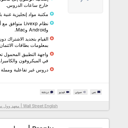
خارج ساعات الدروس.
مكتبة مواد إنجليزية غنية ب
وAndroid وMac.
القيام بتجديد الاشتراك دون
بمعلومات بطاقات الائتمان.
واجهة التطبيق المحمول ت
في الميكروفون والكاميرا.
دروس غير تفاعلية ومملة 
نص
صوتي
فيديو
دردشة
Wall Street English | معهد وول ستريت لتعليم الإنجليزية
معلومات أكثر