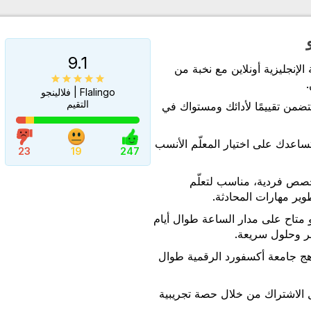
9.1
لإنجليزية أونلاين مع نخبة من
.
Flalingo | فلالينجو
التقيم
ضمن تقييمًا لأدائك ومستواك في
تساعدك على اختيار المعلّم الأنسب
23
19
247
حصص فردية، مناسب لتعلّم
وير مهارات المحادثة.
 متاح على مدار الساعة طوال أيام
ر وحلول سريعة.
ج جامعة أكسفورد الرقمية طوال
 الاشتراك من خلال حصة تجريبية