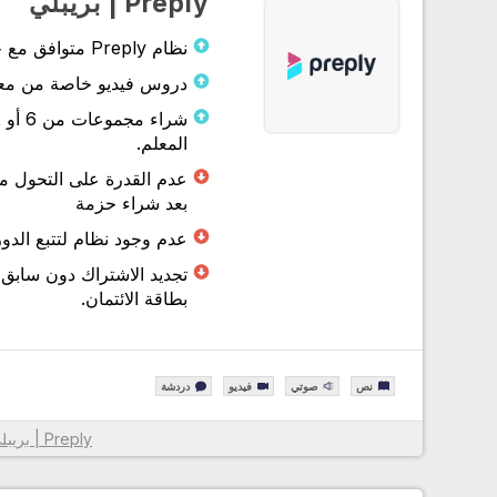
Preply | بريبلي
نظام Preply متوافق مع جميع الاجهزة.
دروس فيديو خاصة من معلمي ly
المعلم.
عدم القدرة على التحول 
بعد شراء حزمة
عدم وجود نظام لتتبع الدورة وا
تجديد الاشتراك دون سابق
بطاقة الائتمان.
نص
صوتي
فيديو
دردشة
Preply | بريبلي
معلومات أكثر