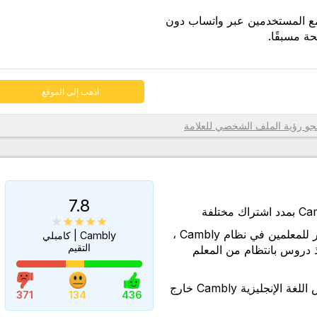
مع المستخدمين عبر واتساب دون
 مسبقًا.
اذهب إلى الموقع
تي تحدد
رؤية الملف الشخصي للعلامة
رف، فقد
يزية
ة الدرس
7.8
ورد،
على الرغم من العدد الكبير للمعلمين في نظام Cambly ،
Cambly | كامبلي
رئية
التقيم
دروس بانتظام من المعلم
اعة
الوصول إلى محتوى تدريس اللغة الإنجليزية Cambly خارج
الحية،
371
134
436