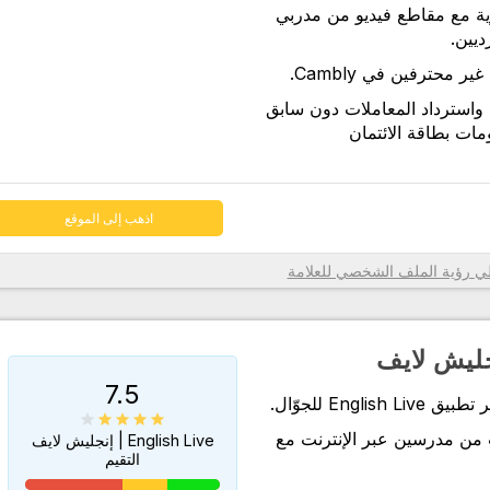
ية مع مقاطع فيديو من مدربي
اذهب إلى الموقع
محترفين في Cambly.
واسترداد المعاملات دون سابق
ات بطاقة الائتمان
اذهب إلى الموقع
رؤية الملف الشخصي للعلامة
7.5
Engl للجوّال.
من مدرسين عبر الإنترنت مع
English Live | إنجليش لايف
التقيم