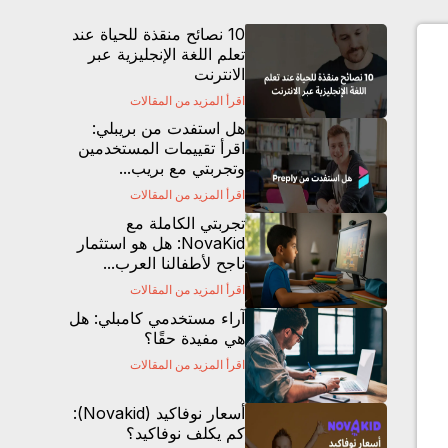
10 نصائح منقذة للحياة عند
تعلم اللغة الإنجليزية عبر
الانترنت
اقرأ المزيد من المقالات
هل استفدت من بريبلي:
اقرأ تقييمات المستخدمين
وتجربتي مع بريب...
اقرأ المزيد من المقالات
تجربتي الكاملة مع
NovaKid: هل هو استثمار
ناجح لأطفالنا العرب...
اقرأ المزيد من المقالات
آراء مستخدمي كامبلي: هل
هي مفيدة حقًا؟
اقرأ المزيد من المقالات
أسعار نوفاكيد (Novakid):
كم يكلف نوفاكيد؟