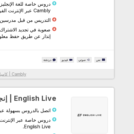
دروس خاصة للغة الإنجليز
Cambly عبر الإنترنت الفرديين.
معلومات أكثر
التدريس من قبل مدرسين غير 
صعوبة في تجديد الاشتراك 
إنذار عن طريق حفظ معلوم
نص
صوتي
فيديو
دردشة
Cambly | كامبلي
معلومات أكثر
English Live | إنجليش لايف
اتصل بالدروس بسهولة عبر تطبيق ish Live
دروس خاصة عبر الإنترنت 
English Live.