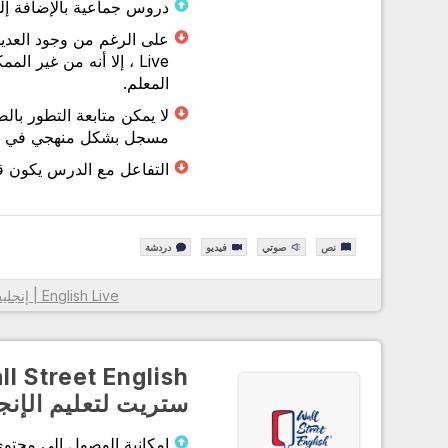
دروس جماعية بالإضافة إ
Live ، إلا أنه من غير
المعلم.
لا يمكن متابعة التطور بال
مسجل بشكل منهجي في English Live.
التفاعل مع الدرس يكون قل
نص
صوتي
فيديو
دردشة
English Live | إنجليش لايف
معلومات أكثر
ستريت لتعليم الإنج
إمكانية الوصول إلى محتو