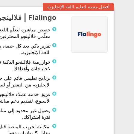
أفضل منصة لتعليم اللغة الإنجليزية
Flalingo | فلالينجو
حصص مباشرة لتعلّم اللغة ا
معلّمي فلالينجو المحترفين
تقرير ذكي بعد كل حصة، يت
اللغة الإنجليزية.
خوارزمية فلالينجو الذكية 
لاحتياجاتك وأهدافك.
برنامج تعليمي قائم على 
الإنجليزية من الصفر أو لتط
فريق خدمة عملاء فلالينجو
الأسبوع، لتقديم دعم مباش
وصول غير محدود إلى مناه
فترة اشتراكك.
امكانية تجريب المنصة قبل
مقابل 5 دولارات فقط.