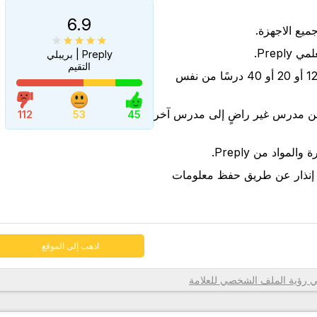
6.9
Prep.
Preply | بريبلي
التقيم
شراء مجموعات من 6 أو 12 أو 20 أو 40 درسًا من نفس
اذهب إلى الموقع
من مدرس غير راضٍ إلى مدرس آخر
112
53
45
لمواد من Preply.
 إنذار عن طريق حفظ معلومات
اذهب إلى الموقع
رؤية الملف الشخصي للعلامة