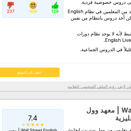
لى دروس خصوصية فردية.
اذهب إلى الموقع
على الرغم من وجود العديد من المعلمين في نظام English
237
109
129
 الممكن أخذ دروس بانتظام من نفس
ضبط لأنه لا يوجد نظام دورات
يلاً في الدروس الجماعية.
اذهب إلى الموقع
رؤية الملف الشخصي للعلامة
Wall Street English | معهد وول
7.4
ليزية
ى تعليمي من وول ستريت إنجليش
Wall Street English | معهد