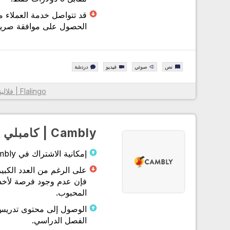
قد تتواصل خدمة العملاء 
الحصول على موافقة صريحة
نص
صوتي
فيديو
دردشة
بفضل خوارزمية Flalingo | فلالينجو الذكية لاختيار المعلم، وال
Flalingo | فلالينجو
الأنسب لك من بين أكثر من 1600 مدرس لغة إنجليزية محت
قاموا بإدراج المعلمين الأكثر ملاءمة لك
مع نظام الدورة المصمم لك لممارسة التحدث أو تعلم اللغة الإنجل
Cambly | كامبلي
بشكل منهجي، فقد زادوا من كفاءة التعلم من خلال تسهيل متابع
عليك وعلى معلمك.
إمكانية الاشتراك في Cambly بمدد اشتراك مختلفة
من خلال توفير وصول غير محدود إلى محتوى مطبعة جامعة أكسف
فقد دعموا نظامهم الأساسي بمواد احترافية مكتوبة ومسموعة وم
فإن عدم وجود فرصة لأخذ 
داخل وخارج الفصل الدراسي.
المحبوب.
بفضل خدمة العملاء الخاصة بهم، والتي توفر دعمًا على مدار الس
طوال أيام الأسبوع عبر الهاتف وWhatsApp ونظام الدردشة 
الفصل الدراسي.
يمكنهم حل مشاكلك بسهولة.